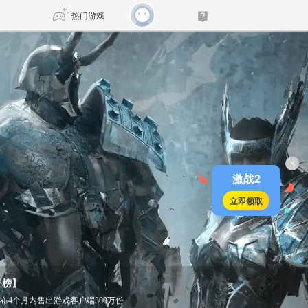
热门游戏
DNF
传奇4
剑网3旗舰版
新天龙八部
×
自由
诛仙世界
新仙侠5
激战2
立即领取
誉榜】
发布4个月内售出游戏客户端300万份