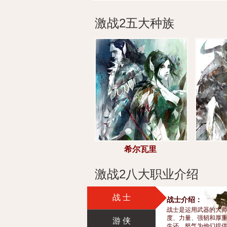
激战2五大种族
希尔瓦里
激战2八大职业介绍
战 士
战士介绍：
战士是运用武器的大
度、力量、强韧和厚
游 侠
生还。怒气为他们提