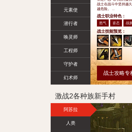
战士在战斗中坚持越
越危险。 ...
元素使
战士职业特色：
潜行者
怒气
姿态
战
战士技能预览：
唤灵师
工程师
守护者
战士攻略专
幻术师
激战2各种族新手村
阿苏拉
人类