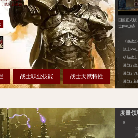
久，他们就变得
国服正式版
旗
士pve加点
·
《激战2
·
战士PV
·
萌新战士
·
激战2 
·
激战2 V
栏
战士职业技能
战士天赋特性
·
激战2 新
度量领
9