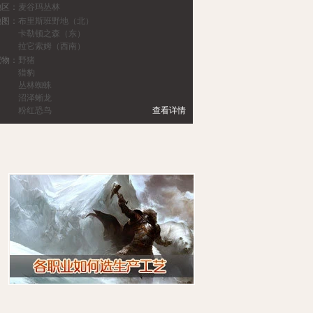
地区：
麦谷玛丛林
地图：
布里斯班野地（北）
卡勒顿之森（东）
拉它索姆（西南）
宠物：
野猪
猎豹
丛林蜘蛛
沼泽蜥龙
粉红恐鸟
查看详情