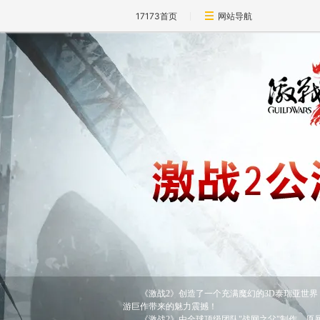
17173首页
网站导航
《激战2》创造了一个充满魔幻的3D泰瑞亚世
游巨作带来的魅力震撼！
《激战2》由全球顶级团队"战网之父"制作，原暴雪开发