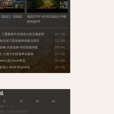
《激战2》高端战
激战2PVP-史诗武器战士华丽
的特效PK
》三重麻烦中症状战士的正确姿势
[12-14]
E站位技巧及技能特性配点指引
[12-06]
攻略 武器选择 特性技能搭配
[08-06]
战士 匕盾大剑战场单走集锦
[12-30]
aanss 战士wvw单走
[11-06]
版战士 WvW Roaming
[10-13]
域
8
23
16
16
等级：
1—15
类型：
开放式探索地区