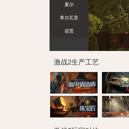
夏尔
希尔瓦里
诺恩
激战2生产工艺