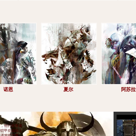
诺恩
夏尔
阿苏拉
师，他们依靠速
重铠甲在战场上
供进攻的力量，