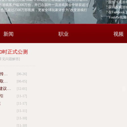
? 国外一流游
售出游戏客户端300万份，并已在国外一流游戏展会中斩获超过
? 获得权威游
tube上也已超过2500万部视频，更被全球玩家评价为"改变游戏行
? 在Faceb
? Youtub
新闻
职业
视频
10时正式公测
常见问题解答
]
【职业攻略】《激战2》夺魂者野外单挑传奇B…
[06-26]
【攻略】《激战2》指路之星大师成就获取攻…
[06-05]
建议…
[12-01]
引
[11-17]
道
[11-17]
[11-11]
[11-10]
[11-10]