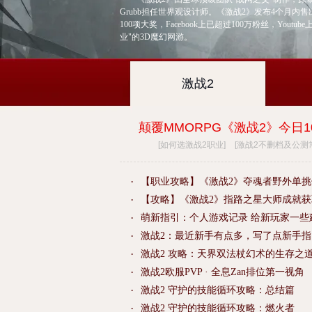
Grubb担任世界观设计师。《激战2》发布4个月内
100项大奖，Facebook上已超过100万粉丝，You
业"的3D魔幻网游。
激战2
颠覆MMORPG《激战2》今日
[
如何选激战2职业
]
[
激战2不删档及公测
·
·
·
萌新指引：个人游戏记录 给新玩家一些
·
激战2：最近新手有点多，写了点新手指
·
激战2 攻略：天界双法杖幻术的生存之
·
激战2欧服PVP · 全息Zan排位第一视角
·
激战2 守护的技能循环攻略：总结篇
·
激战2 守护的技能循环攻略：燃火者