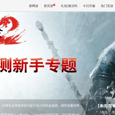
新网游
新页游
礼包/激活码
今日开服
热门页游
魔兽
天堂
王权与
界，玩家在这里能体验无处不战斗的热血激战，感受颠覆级网
【激战2荣
? 《激战2》
核心人物 Mike O'Brien担任游戏监制，DND作者Jeff