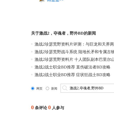
关于
激战2
，
夺魂者
，
野外BD
的新闻
激战2珍瑟荒野资料片评测：与巨龙和天界
激战2珍瑟荒野战斗系统 陆地长矛和专属古
激战2珍瑟荒野资料片 十人团队副本巴里尔
激战2战士职业BD推荐 直伤破法者BD攻略
激战2战士职业BD推荐 症状狂战士BD攻略
网页
新闻
0
0
条评论
人参与