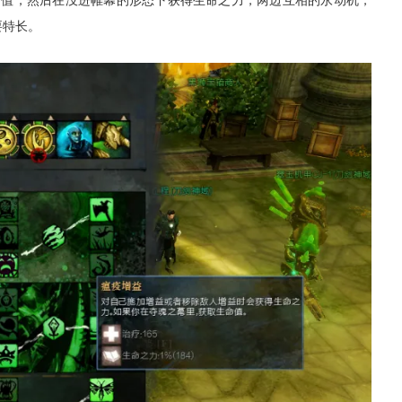
命值，然后在
没进帷幕的
形态下获得生命之力，两边互相的
永动
机，
要特长。