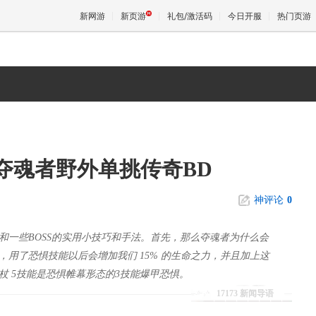
新网游
新页游
礼包/激活码
今日开服
热门页游
魔兽
天堂
夺魂者野外单挑传奇BD
王权与
神评论
0
和一些BOSS的实用小技巧和手法。首先，那么夺魂者为什么会
用了恐惧技能以后会增加我们 15% 的生命之力，并且加上这
 5技能是恐惧帷幕形态的3技能爆甲恐惧。
17173 新闻导语