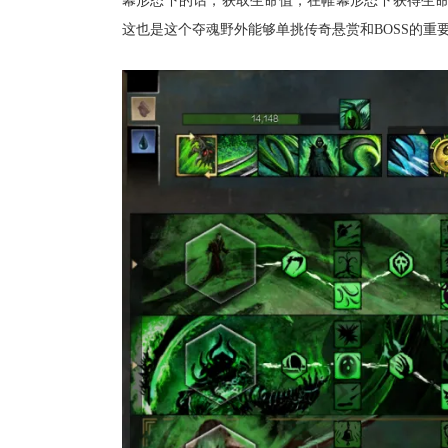
幕
形态下的话，获取生命值，在
帷幕形
态下获得生
这也是这个夺魂野外能够单挑传奇悬赏和BOSS的重