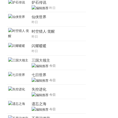
炉石传说
昨日
仙侠世界
昨日
时空猎人·觉醒
昨日
闪耀暖暖
昨日
三国大领主
今日
七日世界
今日
失控进化
今日
遗忘之海
今日