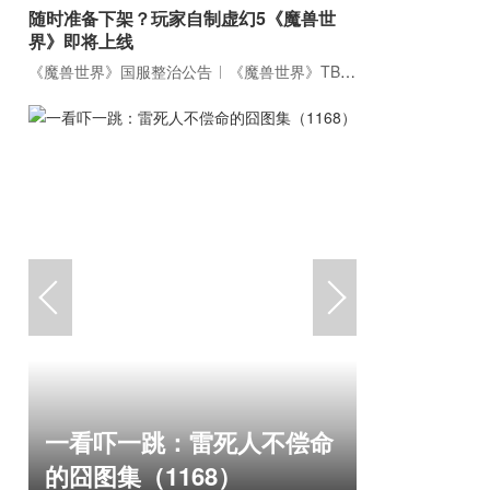
随时准备下架？玩家自制虚幻5《魔兽世
界》即将上线
《魔兽世界》国服整治公告
《魔兽世界》TBC周年大更：双经典团本回归！
《冒险岛
一看吓一跳：雷死人不偿命
斗！国服
的囧图集（1168）