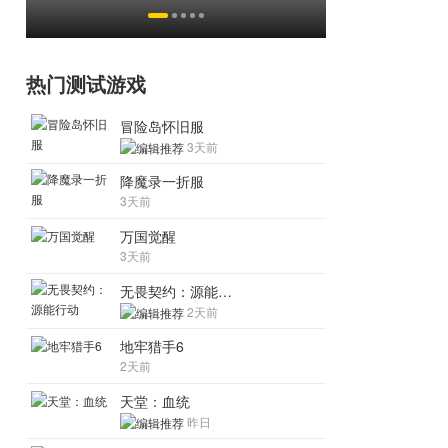
挂猖狂
热门测试游戏
冒险岛怀旧服
3天前
降魔录一折服
3天前
万国觉醒
3天前
无畏契约：源能行动
2天前
地牢猎手6
2天前
天堂：血统
昨日