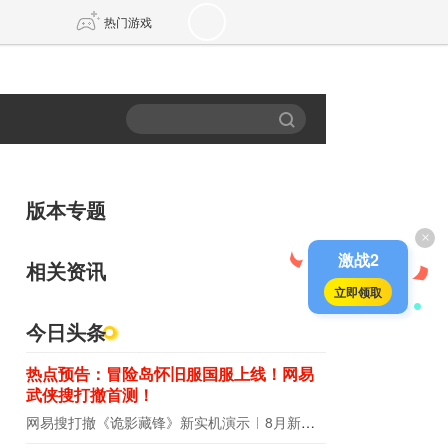
热门游戏
DNF
传奇4
剑网3旗舰版
新天龙八部
版本专题
×
自由
诛仙世界
仙剑世界
激战2
相关资讯
立即领取
今日头条
热点预告：冒险岛怀旧服国服上线！网易
武侠搜打撤首测！
网易搜打撤《诡影藏锋》新实机演示
8月新游前瞻：《诡秘之主》领衔