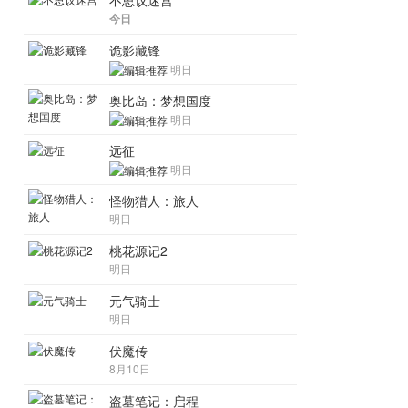
不思议迷宫
今日
诡影藏锋
明日
奥比岛：梦想国度
明日
远征
明日
怪物猎人：旅人
明日
桃花源记2
明日
元气骑士
明日
伏魔传
8月10日
盗墓笔记：启程