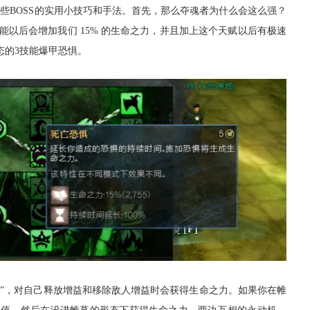
些BOSS
的实用小技巧和手法。
首先，
那么
夺魂者
为什么会这么强？
以后会增加我们 15% 的生命之力，并且加上这个天赋以后有极速
态的
3技能爆甲
恐惧
。
老友服“逐鹿中原”火爆上
”
，对自己释放
增益
和移除敌人
增益
时会获得生命之力。如果你在
帷
线，回馈18年天下老头