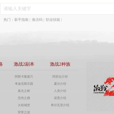
热门：
新手指南
|
激活码
|
职业技能
|
略
激战2副本
激战2种族
阿斯卡隆墓穴
阿苏拉介绍
考迪克斯庄园
夏尔介绍
暮光之树
人类介绍
悲伤之拥
诺恩介绍
火焰城堡
希尔瓦里介绍
荣誉之波