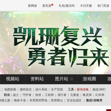
新网游
新页游
礼包/激活码
今日开服
热门页游
魔兽
天堂
王权与
视频站
资料站
图片站
游戏圈
式
|
地图探索
|
濒死状态
|
战斗系统
|
生产贸易
工具：
最强攻略
|
激战2神灯
职业：
战士
|
守护者
|
游侠
|
工程师
|
潜行者
|
元素使
|
唤灵师
|
幻术师
勒顿之森
|
梅崔卡省
|
布里斯班野地
|
凯席斯山
|
甘达拉战区
|
激战2攻略库