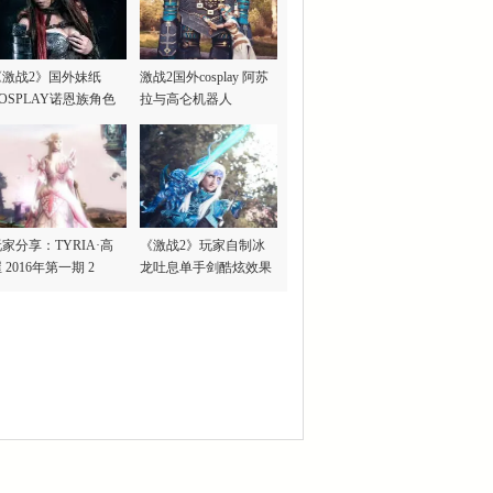
《激战2》国外妹纸
激战2国外cosplay 阿苏
OSPLAY诺恩族角色
拉与高仑机器人
家分享：TYRIA·高
《激战2》玩家自制冰
 2016年第一期 2
龙吐息单手剑酷炫效果