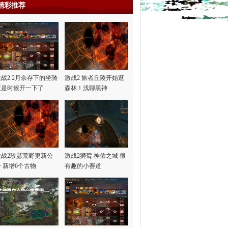
精彩推荐
激战2 2月余存下的坐骑
激战2 旅者丘陵开始逛
证是时候开一下了
森林！浅聊黑神
话“悟…
激战2珍瑟荒野更新公
激战2狮鹫 神佑之城 很
告 新增6个古物
有趣的小赛道