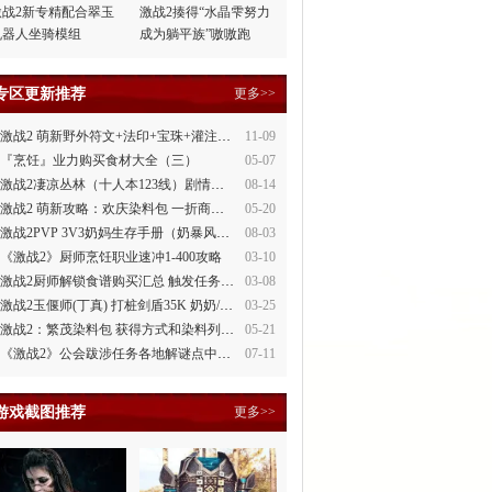
激战2新专精配合翠玉
激战2揍得“水晶雫努力
机器人坐骑模组
成为躺平族”嗷嗷跑
专区更新推荐
更多>>
激战2 萌新野外符文+法印+宝珠+灌注全讲解
11-09
『烹饪』业力购买食材大全（三）
05-07
激战2凄凉丛林（十人本123线）剧情整理
08-14
激战2 萌新攻略：欢庆染料包 一折商场買
05-20
激战2PVP 3V3奶妈生存手册（奶暴风、奶守护）
08-03
《激战2》厨师烹饪职业速冲1-400攻略
03-10
激战2厨师解锁食谱购买汇总 触发任务攻略
03-08
激战2玉偃师(丁真) 打桩剑盾35K 奶奶/萌新都会玩
03-25
激战2：繁茂染料包 获得方式和染料列表
05-21
《激战2》公会跋涉任务各地解谜点中文攻略
07-11
游戏截图推荐
更多>>