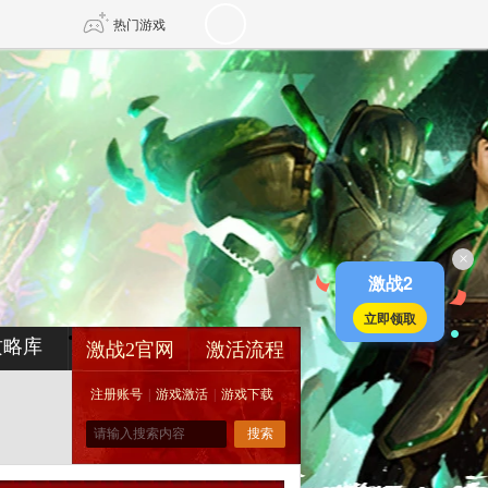
热门游戏
DNF
传奇4
剑网3旗舰版
新天龙八部
×
自由
诛仙世界
新仙侠5
激战2
立即领取
攻略库
激战2官网
激活流程
注册账号
|
游戏激活
|
游戏下载