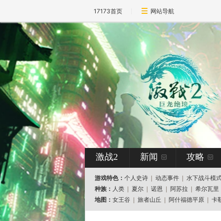
17173首页
网站导航
激战2
新闻
攻略
游戏特色：
个人史诗
|
动态事件
|
水下战斗模
种族：
人类
|
夏尔
|
诺恩
|
阿苏拉
|
希尔瓦里
地图：
女王谷
|
旅者山丘
|
阿什福德平原
|
卡