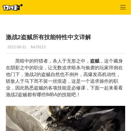
激战2(专区)
>
首页更新
>
正文
激战2盗贼所有技能特性中文详解
2012-08-31
fire78113
黑暗中的狩猎者，杀人于无形之中，
盗贼
，这个藏身
在阴影之中的职业，让无数追求暗杀与偷袭的玩家拜倒在
他门下，激战2的盗贼自然也不例外，高爆发高机动性，
斩敌人于马下而不留一丝痕迹，这是一个追求操作的职
业，因此熟悉盗贼的各项技能是必修课，下面一起来看看
激战2盗贼都有哪些IMBA的技能吧！