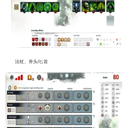
法杖、斧头/匕首