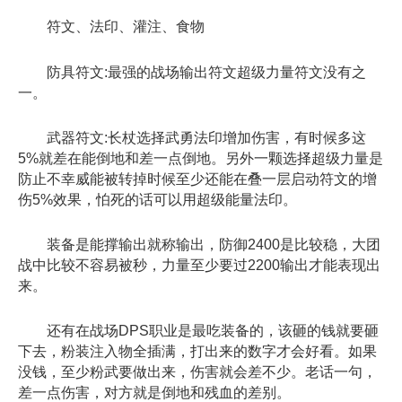
符文、法印、灌注、食物
防具符文:最强的战场输出符文超级力量符文没有之
一。
武器符文:长杖选择武勇法印增加伤害，有时候多这
5%就差在能倒地和差一点倒地。另外一颗选择超级力量是
防止不幸威能被转掉时候至少还能在叠一层启动符文的增
伤5%效果，怕死的话可以用超级能量法印。
装备是能撑输出就称输出，防御2400是比较稳，大团
战中比较不容易被秒，力量至少要过2200输出才能表现出
来。
还有在战场DPS职业是最吃装备的，该砸的钱就要砸
下去，粉装注入物全插满，打出来的数字才会好看。如果
没钱，至少粉武要做出来，伤害就会差不少。老话一句，
差一点伤害，对方就是倒地和残血的差别。