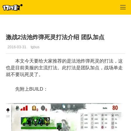
激战2(专区)
>
首页更新
>
正文
激战2法池炸弹死灵打法介绍 团队加点
2016-03-31
tgbus
本文今天要给大家推荐的是法池炸弹死灵的打法，这
也是目前美服的主流打法。此打法是团队加点，战场单走
就不要玩死灵了。
先附上BUILD：