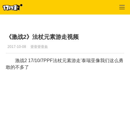
激战2(专区)
>
视频
>
正文
《激战2》法杖元素游走视频
2017-10-08
壹壹壹壹血
激战2 17/10/7PPF法杖元素游走'泰瑞亚像我们这么勇
敢的不多了