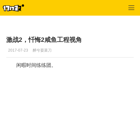
激战2(专区)
>
视频
>
正文
激战2，忏悔2咸鱼工程视角
2017-07-23
醉兮耍菜刀
闲暇时间练练团。