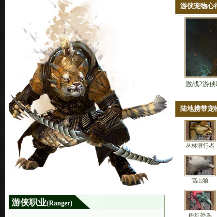
游侠宠物心
激战2游
陆地携带宠
丛林潜行者
高山狼
游侠职业
(Ranger)
粉红恐鸟