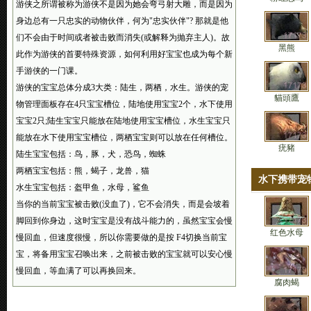
游侠之所谓被称为游侠不是因为她会弯弓射大雕，而是因为
身边总有一只忠实的动物伙伴，何为"忠实伙伴"? 那就是他
们不会由于时间或者被击败而消失(或解释为抛弃主人)。故
黑熊
此作为游侠的首要特殊资源，如何利用好宝宝也成为每个新
手游侠的一门课。
游侠的宝宝总体分成3大类：陆生，两栖，水生。游侠的宠
貓頭鷹
物管理面板存在4只宝宝槽位，陆地使用宝宝2个，水下使用
宝宝2只;陆生宝宝只能放在陆地使用宝宝槽位，水生宝宝只
能放在水下使用宝宝槽位，两栖宝宝则可以放在任何槽位。
疣豬
陆生宝宝包括：鸟，豚，犬，恐鸟，蜘蛛
两栖宝宝包括：熊，蝎子，龙兽，猫
水下携带宠
水生宝宝包括：盔甲鱼，水母，鲨鱼
当你的当前宝宝被击败(没血了)，它不会消失，而是会坡着
脚回到你身边，这时宝宝是没有战斗能力的，虽然宝宝会慢
红色水母
慢回血，但速度很慢，所以你需要做的是按 F4切换当前宝
宝，将备用宝宝召唤出来，之前被击败的宝宝就可以安心慢
慢回血，等血满了可以再换回来。
腐肉蝎