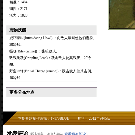
精准：1484
韧性：2171
活力：1828
宠物技能
威吓嚎叫(Intimidating Howl) ：向敌人嚎叫使他们定身。
20冷却。
撕咬(Bite (canine)) ：撕咬敌人。
致残跳跃(Crippling Leap)：跃击敌人使其残废。20冷
却。
野蛮冲锋(Brutal Charge (canine))：跃击敌人使其击倒。
40冷却
更多分布地点
本期专题制作编辑：17173BLUE
时间：2012年9月5日
发表评论
(跟帖
0
条，有
0
人参与
查看所有评论
)