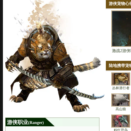
游侠宠物心
激战2游
陆地携带宠
丛林潜行者
高山狼
游侠职业
(Ranger)
粉红恐鸟