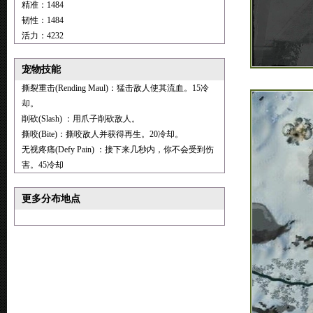
精准：1484
韧性：1484
活力：4232
宠物技能
撕裂重击(Rending Maul)：猛击敌人使其流血。15冷
却。
削砍(Slash) ：用爪子削砍敌人。
撕咬(Bite)：撕咬敌人并获得再生。20冷却。
无视疼痛(Defy Pain) ：接下来几秒内，你不会受到伤
害。45冷却
更多分布地点