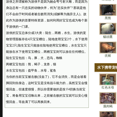
游侠之所谓被称为游侠不是因为她会弯弓射大雕，而是因为
身边总有一只忠实的动物伙伴，何为"忠实伙伴"? 那就是他
们不会由于时间或者被击败而消失(或解释为抛弃主人)。故
黑熊
此作为游侠的首要特殊资源，如何利用好宝宝也成为每个新
手游侠的一门课。
游侠的宝宝总体分成3大类：陆生，两栖，水生。游侠的宠
貓頭鷹
物管理面板存在4只宝宝槽位，陆地使用宝宝2个，水下使用
宝宝2只;陆生宝宝只能放在陆地使用宝宝槽位，水生宝宝只
能放在水下使用宝宝槽位，两栖宝宝则可以放在任何槽位。
疣豬
陆生宝宝包括：鸟，豚，犬，恐鸟，蜘蛛
两栖宝宝包括：熊，蝎子，龙兽，猫
水下携带宠
水生宝宝包括：盔甲鱼，水母，鲨鱼
当你的当前宝宝被击败(没血了)，它不会消失，而是会坡着
脚回到你身边，这时宝宝是没有战斗能力的，虽然宝宝会慢
红色水母
慢回血，但速度很慢，所以你需要做的是按 F4切换当前宝
宝，将备用宝宝召唤出来，之前被击败的宝宝就可以安心慢
慢回血，等血满了可以再换回来。
腐肉蝎