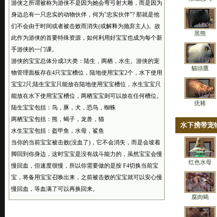
游侠之所谓被称为游侠不是因为她会弯弓射大雕，而是因为
身边总有一只忠实的动物伙伴，何为"忠实伙伴"? 那就是他
们不会由于时间或者被击败而消失(或解释为抛弃主人)。故
黑熊
此作为游侠的首要特殊资源，如何利用好宝宝也成为每个新
手游侠的一门课。
游侠的宝宝总体分成3大类：陆生，两栖，水生。游侠的宠
貓頭鷹
物管理面板存在4只宝宝槽位，陆地使用宝宝2个，水下使用
宝宝2只;陆生宝宝只能放在陆地使用宝宝槽位，水生宝宝只
能放在水下使用宝宝槽位，两栖宝宝则可以放在任何槽位。
疣豬
陆生宝宝包括：鸟，豚，犬，恐鸟，蜘蛛
两栖宝宝包括：熊，蝎子，龙兽，猫
水下携带宠
水生宝宝包括：盔甲鱼，水母，鲨鱼
当你的当前宝宝被击败(没血了)，它不会消失，而是会坡着
脚回到你身边，这时宝宝是没有战斗能力的，虽然宝宝会慢
红色水母
慢回血，但速度很慢，所以你需要做的是按 F4切换当前宝
宝，将备用宝宝召唤出来，之前被击败的宝宝就可以安心慢
慢回血，等血满了可以再换回来。
腐肉蝎