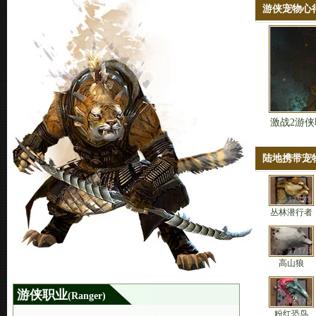
游侠宠物心
激战2游
陆地携带宠
丛林潜行者
高山狼
游侠职业
(Ranger)
粉红恐鸟