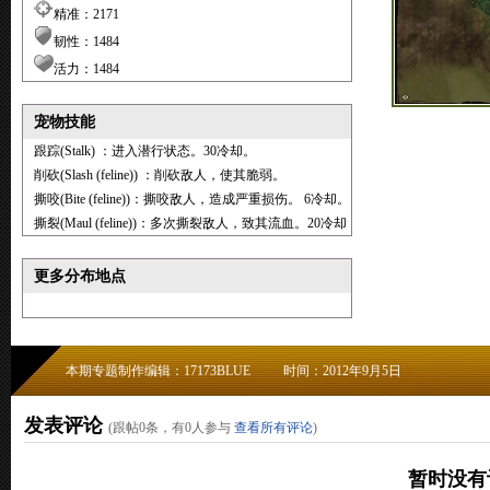
精准：2171
韧性：1484
活力：1484
宠物技能
跟踪(Stalk) ：进入潜行状态。30冷却。
削砍(Slash (feline)) ：削砍敌人，使其脆弱。
撕咬(Bite (feline))：撕咬敌人，造成严重损伤。 6冷却。
撕裂(Maul (feline))：多次撕裂敌人，致其流血。20冷却
更多分布地点
本期专题制作编辑：17173BLUE
时间：2012年9月5日
发表评论
(跟帖
0
条，有
0
人参与
查看所有评论
)
暂时没有