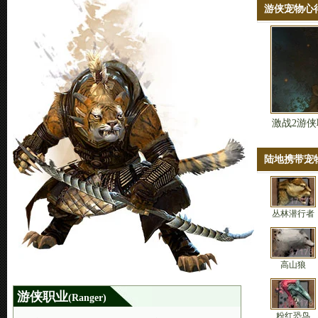
游侠宠物心
激战2游
陆地携带宠
丛林潜行者
高山狼
游侠职业
(Ranger)
粉红恐鸟