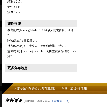
精准：2171
韧性：1484
活力：2171
宠物技能
致盲削砍(Blinding Slash) ： 削砍敌人使之盲目。20冷
却。
削砍(Slash)：削砍敌人。
扑袭(Swoop)：扑袭敌人，使他们虚弱。8冷却。
急速鸣叫(Quickening Screech)：周围盟友获得迅捷。 25
冷却
更多分布地点
本期专题制作编辑：17173BLUE
时间：2012年9月5日
发表评论
(跟帖
0
条，有
0
人参与
查看所有评论
)