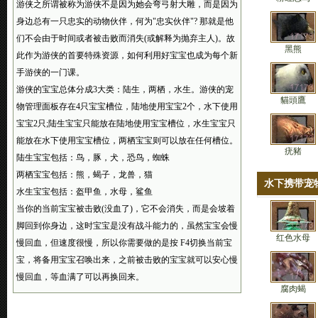
游侠之所谓被称为游侠不是因为她会弯弓射大雕，而是因为
身边总有一只忠实的动物伙伴，何为"忠实伙伴"? 那就是他
们不会由于时间或者被击败而消失(或解释为抛弃主人)。故
黑熊
此作为游侠的首要特殊资源，如何利用好宝宝也成为每个新
手游侠的一门课。
游侠的宝宝总体分成3大类：陆生，两栖，水生。游侠的宠
貓頭鷹
物管理面板存在4只宝宝槽位，陆地使用宝宝2个，水下使用
宝宝2只;陆生宝宝只能放在陆地使用宝宝槽位，水生宝宝只
能放在水下使用宝宝槽位，两栖宝宝则可以放在任何槽位。
疣豬
陆生宝宝包括：鸟，豚，犬，恐鸟，蜘蛛
两栖宝宝包括：熊，蝎子，龙兽，猫
水下携带宠
水生宝宝包括：盔甲鱼，水母，鲨鱼
当你的当前宝宝被击败(没血了)，它不会消失，而是会坡着
脚回到你身边，这时宝宝是没有战斗能力的，虽然宝宝会慢
红色水母
慢回血，但速度很慢，所以你需要做的是按 F4切换当前宝
宝，将备用宝宝召唤出来，之前被击败的宝宝就可以安心慢
慢回血，等血满了可以再换回来。
腐肉蝎