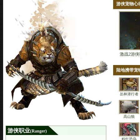
游侠宠物心
激战2游
陆地携带宠
丛林潜行者
高山狼
游侠职业
(Ranger)
粉红恐鸟