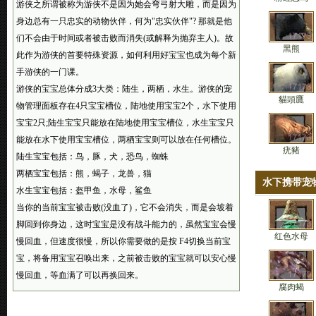
游侠之所谓被称为游侠不是因为她会弯弓射大雕，而是因为
身边总有一只忠实的动物伙伴，何为"忠实伙伴"? 那就是他
们不会由于时间或者被击败而消失(或解释为抛弃主人)。故
黑熊
此作为游侠的首要特殊资源，如何利用好宝宝也成为每个新
手游侠的一门课。
游侠的宝宝总体分成3大类：陆生，两栖，水生。游侠的宠
貓頭鷹
物管理面板存在4只宝宝槽位，陆地使用宝宝2个，水下使用
宝宝2只;陆生宝宝只能放在陆地使用宝宝槽位，水生宝宝只
能放在水下使用宝宝槽位，两栖宝宝则可以放在任何槽位。
疣豬
陆生宝宝包括：鸟，豚，犬，恐鸟，蜘蛛
两栖宝宝包括：熊，蝎子，龙兽，猫
水下携带宠
水生宝宝包括：盔甲鱼，水母，鲨鱼
当你的当前宝宝被击败(没血了)，它不会消失，而是会坡着
脚回到你身边，这时宝宝是没有战斗能力的，虽然宝宝会慢
红色水母
慢回血，但速度很慢，所以你需要做的是按 F4切换当前宝
宝，将备用宝宝召唤出来，之前被击败的宝宝就可以安心慢
慢回血，等血满了可以再换回来。
腐肉蝎