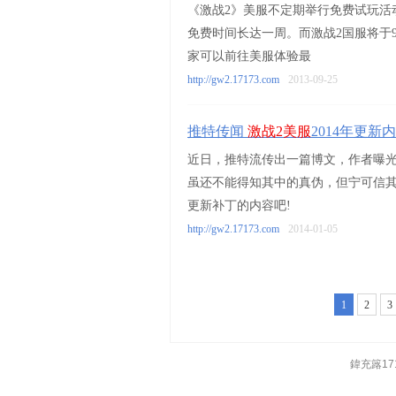
《激战2》美服不定期举行免费试玩活动
免费时间长达一周。而激战2国服将于
家可以前往美服体验最
http://gw2.17173.com
2013-09-25
推特传闻
激战2美服
2014年更新
近日，推特流传出一篇博文，作者曝光
虽还不能得知其中的真伪，但宁可信其
更新补丁的内容吧!
http://gw2.17173.com
2014-01-05
1
2
3
鍏充簬17