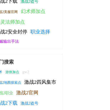
战2下载
激战2盗号
幻术师加点
战2美服官网
死灵法师加点
战2安全封停
职业选择
贼输出手法
门搜索
gw2
术
游侠加点
激战2四风集市
战2地图探索点
激战2官网
战2职业
战2下载
激战2盗号