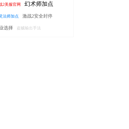
幻术师加点
战2美服官网
激战2安全封停
灵法师加点
业选择
盗贼输出手法