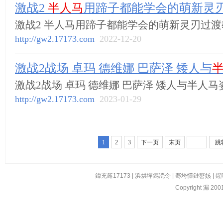
激战2
半人马
用蹄子都能学会的萌新灵
激战2 半人马用蹄子都能学会的萌新灵刃过
http://gw2.17173.com
2022-12-20
激战2战场 卓玛 德维娜 巴萨泽 矮人与
激战2战场 卓玛 德维娜 巴萨泽 矮人与半人马
http://gw2.17173.com
2023-01-29
1
2
3
下一页
末页
跳
鍏充簬17173
|
浜烘墠鎷涜仒
|
骞垮憡鏈嶅姟
|
鍟
Copyright 漏 2001-