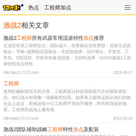
热点
工程师加点
激战2
相关文章
激战2
工程师
所有武器常用流派特性
加点
推荐
主流症状系工程师定位：团队战斗，伤害输出伤害类型：症状主武器
组合：手枪+盾牌副武器组合：无技能选择：治疗炮台、手雷包、工
具包、S型试剂、空投补给备选技能：无特性选择：62042激战2工程
师特性加点特性
http://gw2.17173.com
2022-05-17
工程师
使用机械制造毁灭的大师，工程师是以科技系技能为主的探险者职
业。他们战斗时就像一场爆破的狂风。如果有人能幸运的从他们的炮
台边上走过，那他还得小心工程师手里的手榴弹，炸药和埋设的地
雷。工程师的战场上遍布残
http://gw2.17173.com
2012-02-23
激战2团队辅助战略
工程师
特性
加点
及配装