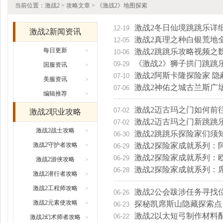
当前位置：
激战2
>
攻略文章
> 《激战2》地图探索
激战2冬日仙境跳跳乐详
12-19
激战2新闻资讯
激战2真理之种白银荒地
12-05
每日更新
>
激战2跳跳乐攻略视频之
10-06
《激战2》狮子拱门跳跳
09-29
国服资讯
>
激战2阿斯卡隆探险家 
07-10
美服资讯
>
激战2神佑之城古兰斯广
07-06
编辑推荐
>
激战2迈古玛之门如何前
07-02
激战2职业攻略
激战2迈古玛之门新跳跳
07-02
激战2战士攻略
>
激战2跳跳乐探险家们须
06-30
激战2守护者攻略
激战2探险家成就系列：
>
06-29
激战2探险家成就系列：
06-29
激战2游侠攻略
>
激战2探险家成就系列：
06-28
激战2潜行者攻略
>
激战2工程师攻略
>
激战2公会跋涉任务寻找
06-26
激战2元素使攻略
>
探秘凯席斯山隐藏探索点
06-23
激战2以太短弓制作材料
06-22
激战2幻术师者攻略
>