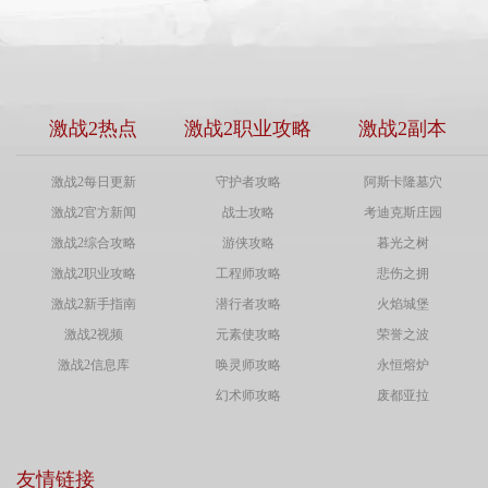
激战2热点
激战2职业攻略
激战2副本
激战2每日更新
守护者攻略
阿斯卡隆墓穴
激战2官方新闻
战士攻略
考迪克斯庄园
激战2综合攻略
游侠攻略
暮光之树
激战2职业攻略
工程师攻略
悲伤之拥
激战2新手指南
潜行者攻略
火焰城堡
激战2视频
元素使攻略
荣誉之波
激战2信息库
唤灵师攻略
永恒熔炉
幻术师攻略
废都亚拉
友情链接