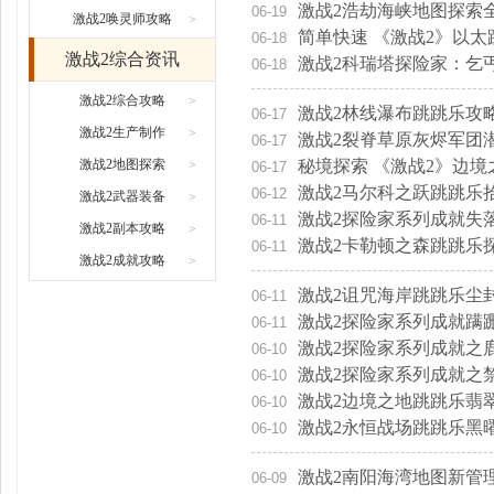
激战2浩劫海峡地图探索
06-19
激战2唤灵师攻略
>
简单快速 《激战2》以
06-18
激战2综合资讯
激战2科瑞塔探险家：乞
06-18
激战2综合攻略
>
激战2林线瀑布跳跳乐攻
06-17
激战2生产制作
>
激战2裂脊草原灰烬军团
06-17
激战2地图探索
秘境探索 《激战2》边
>
06-17
激战2马尔科之跃跳跳乐
06-12
激战2武器装备
>
激战2探险家系列成就失
06-11
激战2副本攻略
>
激战2卡勒顿之森跳跳乐
06-11
激战2成就攻略
>
激战2诅咒海岸跳跳乐尘
06-11
激战2探险家系列成就蹒
06-11
激战2探险家系列成就之
06-10
激战2探险家系列成就之
06-10
激战2边境之地跳跳乐翡
06-10
激战2永恒战场跳跳乐黑
06-10
激战2南阳海湾地图新管
06-09