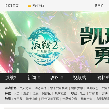
17173首页
网站导航
新网游
激战2
新闻
攻略
视频站
资料
游戏特色：
个人史诗
|
动态事件
|
水下战斗模式
|
地图探索
|
濒死状态
|
战斗
种族：
人类
|
夏尔
|
诺恩
|
阿苏拉
|
希尔瓦里
职业：
战士
|
守护者
|
游侠
地图：
女王谷
|
旅者山丘
|
阿什福德平原
|
卡勒顿之森
|
梅崔卡省
|
布里斯班