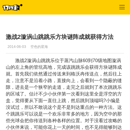
激战2(专区)
>
首页更新
>
正文
激战2漩涡山跳跳乐方块谜阵成就获得方法
2014-06-03
空色的星海
激战2漩涡山跳跳乐位于蒸汽山脉60到70级地图漩涡
山的左上角的管坑高地，完成该跳跳乐会获得方块谜阵成
就。首先我们依然通过传送来到格沃冉传送点，然后往上
走，注意不是沿着小路，直接向上，会看到一个隐蔽的缝
隙，进去是一个狭窄的走道，走完之后就到了本次跳跳乐
的区域了。估计不少小伙伴第一次看到这里全是浮空的方
盒，觉得要从下面一直往上跳，然后跳到顶端吗?小编是
没试过，所以不敢说这个是不是到达重点的一种方法。这
个跳跳乐可以说是一个欢乐非常多的地方，因为空中的那
些光球会把你传送到各种各样的位置。对于没看过攻略的
小伙伴来说，可能你花上一天的时间，也不见得能够到达