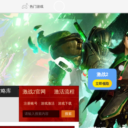
热门游戏
DNF
传奇4
剑网3旗舰版
新天龙八部
×
自由
诛仙世界
新仙侠5
激战2
立即领取
攻略库
激战2官网
激活流程
注册账号
|
游戏激活
|
游戏下载