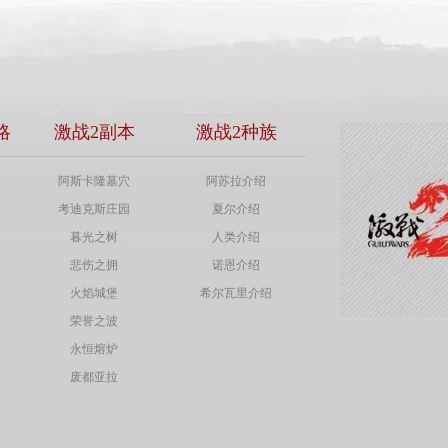
略
激战2副本
激战2种族
阿斯卡隆墓穴
阿苏拉介绍
考迪克斯庄园
夏尔介绍
暮光之树
人类介绍
悲伤之拥
诺恩介绍
火焰城堡
希尔瓦里介绍
荣誉之波
永恒熔炉
废都亚拉