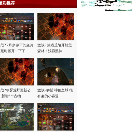
精彩推荐
激战2 2月余存下的坐骑
激战2 旅者丘陵开始逛
证是时候开一下了
森林！浅聊黑神
话“悟…
激战2珍瑟荒野更新公
激战2狮鹫 神佑之城 很
告 新增6个古物
有趣的小赛道