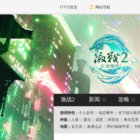
17173首页
网站导航
激战2
新闻
攻略
游戏特色：
个人史诗
|
动态事件
|
水下战斗模
种族：
人类
|
夏尔
|
诺恩
|
阿苏拉
|
希尔瓦里
地图：
女王谷
|
旅者山丘
|
阿什福德平原
|
卡