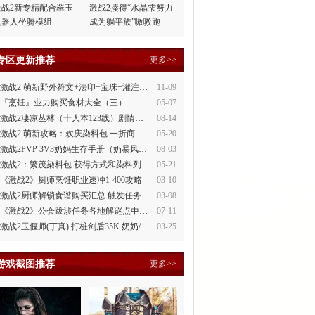
激战2新专精配合翠玉
激战2揍得“水晶雫努力
机器人坐骑模组
成为躺平族”嗷嗷跑
专区更新推荐
更多>>
激战2 萌新野外符文+法印+宝珠+灌注全讲解
11-09
『烹饪』业力购买食材大全（三）
05-07
激战2凄凉丛林（十人本123线）剧情整理
08-14
激战2 萌新攻略：欢庆染料包 一折商场買
05-20
激战2PVP 3V3奶妈生存手册（奶暴风、奶守护）
08-03
激战2：繁茂染料包 获得方式和染料列表
05-21
《激战2》厨师烹饪职业速冲1-400攻略
03-10
激战2厨师解锁食谱购买汇总 触发任务攻略
03-08
《激战2》公会跋涉任务各地解谜点中文攻略
07-11
激战2玉偃师(丁真) 打桩剑盾35K 奶奶/萌新都会玩
03-25
游戏截图推荐
更多>>