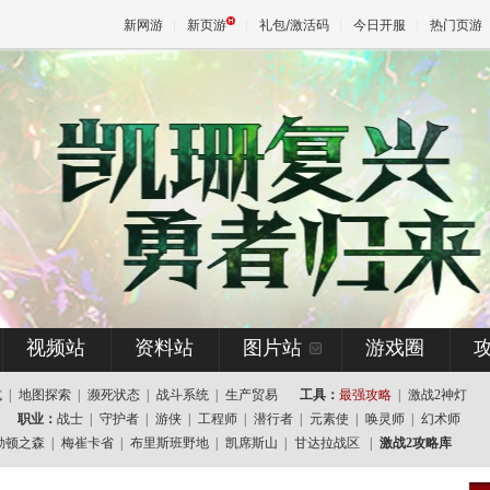
新网游
新页游
礼包/激活码
今日开服
热门页游
魔兽
天堂
王权与
视频站
资料站
图片站
游戏圈
式
|
地图探索
|
濒死状态
|
战斗系统
|
生产贸易
工具：
最强攻略
|
激战2神灯
职业：
战士
|
守护者
|
游侠
|
工程师
|
潜行者
|
元素使
|
唤灵师
|
幻术师
勒顿之森
|
梅崔卡省
|
布里斯班野地
|
凯席斯山
|
甘达拉战区
|
激战2攻略库