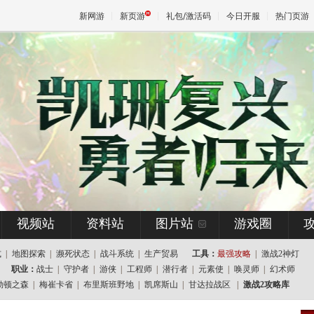
新网游
新页游
礼包/激活码
今日开服
热门页游
魔兽
天堂
王权与
视频站
资料站
图片站
游戏圈
式
|
地图探索
|
濒死状态
|
战斗系统
|
生产贸易
工具：
最强攻略
|
激战2神灯
职业：
战士
|
守护者
|
游侠
|
工程师
|
潜行者
|
元素使
|
唤灵师
|
幻术师
勒顿之森
|
梅崔卡省
|
布里斯班野地
|
凯席斯山
|
甘达拉战区
|
激战2攻略库