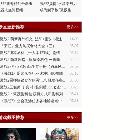
激战2新专精配合翠玉
激战2揍得“水晶雫努力
机器人坐骑模组
成为躺平族”嗷嗷跑
专区更新推荐
更多>>
激战2 萌新野外符文+法印+宝珠+灌注全讲解
11-09
『烹饪』业力购买食材大全（三）
05-07
激战2凄凉丛林（十人本123线）剧情整理
08-14
激战2 萌新攻略：欢庆染料包 一折商场買
05-20
激战2PVP 3V3奶妈生存手册（奶暴风、奶守护）
08-03
《激战2》厨师烹饪职业速冲1-400攻略
03-10
激战2厨师解锁食谱购买汇总 触发任务攻略
03-08
激战2玉偃师(丁真) 打桩剑盾35K 奶奶/萌新都会玩
03-25
激战2：繁茂染料包 获得方式和染料列表
05-21
《激战2》公会跋涉任务各地解谜点中文攻略
07-11
游戏截图推荐
更多>>