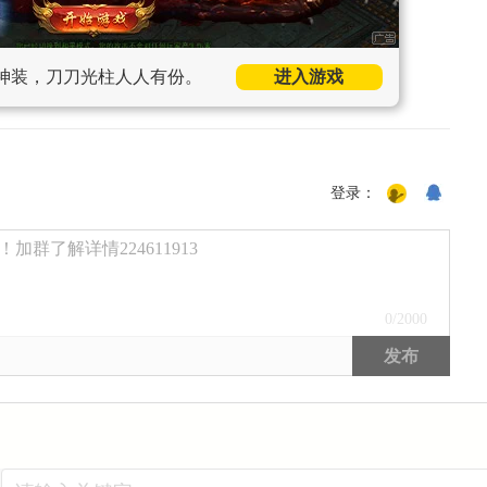
神装，刀刀光柱人人有份。
进入游戏
登录：
群了解详情224611913
0
/2000
发布