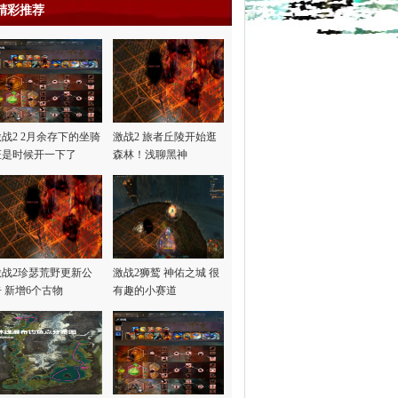
精彩推荐
激战2 2月余存下的坐骑
激战2 旅者丘陵开始逛
证是时候开一下了
森林！浅聊黑神
话“悟…
激战2珍瑟荒野更新公
激战2狮鹫 神佑之城 很
告 新增6个古物
有趣的小赛道