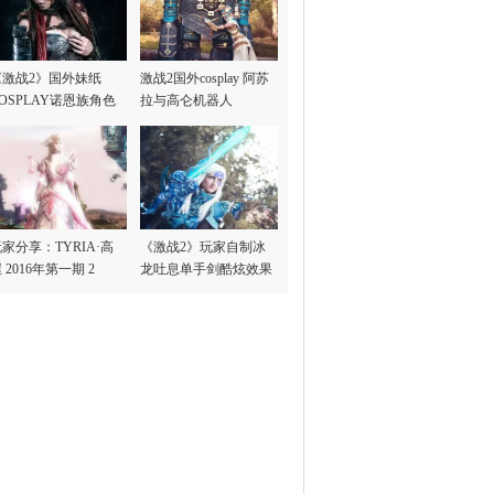
《激战2》国外妹纸
激战2国外cosplay 阿苏
OSPLAY诺恩族角色
拉与高仑机器人
家分享：TYRIA·高
《激战2》玩家自制冰
 2016年第一期 2
龙吐息单手剑酷炫效果