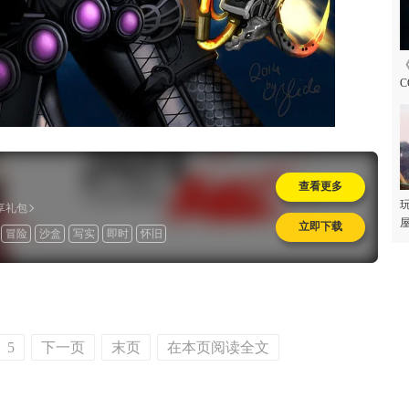
C
查看更多
玩
专享礼包
屋
立即下载
冒险
沙盒
写实
即时
怀旧
5
下一页
末页
在本页阅读全文