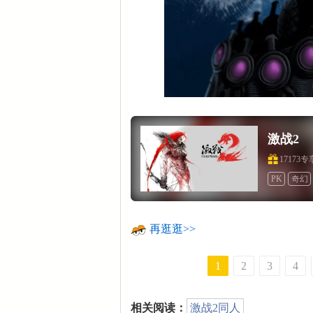
激战2
17173
PK
奇幻
再逛逛>>
1
2
3
4
相关阅读：
激战2同人