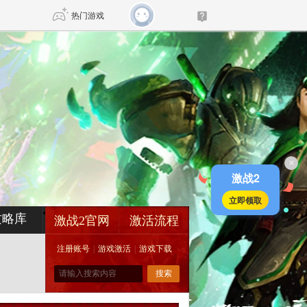
热门游戏
DNF
传奇4
剑网3旗舰版
新天龙八部
×
自由
诛仙世界
新仙侠5
激战2
立即领取
攻略库
激战2官网
激活流程
注册账号
|
游戏激活
|
游戏下载