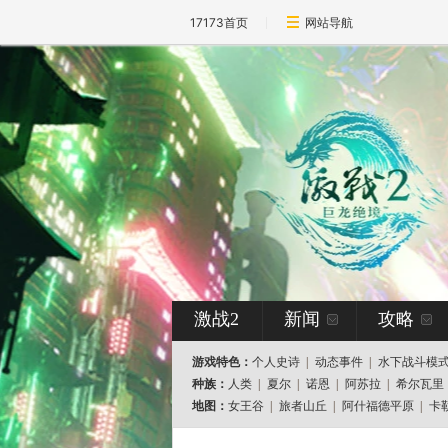
17173首页
网站导航
激战2
新闻
攻略
游戏特色：
个人史诗
|
动态事件
|
水下战斗模
种族：
人类
|
夏尔
|
诺恩
|
阿苏拉
|
希尔瓦里
地图：
女王谷
|
旅者山丘
|
阿什福德平原
|
卡