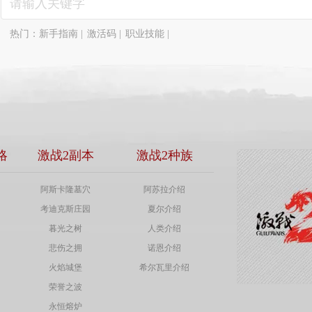
热门：
新手指南
|
激活码
|
职业技能
|
略
激战2副本
激战2种族
阿斯卡隆墓穴
阿苏拉介绍
考迪克斯庄园
夏尔介绍
暮光之树
人类介绍
悲伤之拥
诺恩介绍
火焰城堡
希尔瓦里介绍
荣誉之波
永恒熔炉