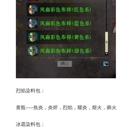
烈焰染料包：
黄瓶-----焦炎，炎烬，烈焰，耀炎，熔火，葬火
冰霜染料包：