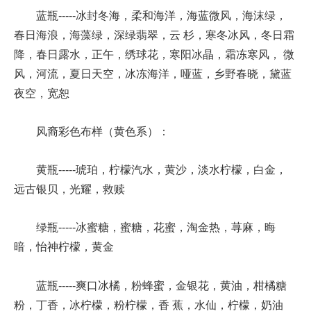
蓝瓶-----冰封冬海，柔和海洋，海蓝微风，海沫绿，
春日海浪，海藻绿，深绿翡翠，云 杉，寒冬冰风，冬日霜
降，春日露水，正午，绣球花，寒阳冰晶，霜冻寒风， 微
风，河流，夏日天空，冰冻海洋，哑蓝，乡野春晓，黛蓝
夜空，宽恕
风裔彩色布样（黄色系）：
黄瓶-----琥珀，柠檬汽水，黄沙，淡水柠檬，白金，
远古银贝，光耀，救赎
绿瓶-----冰蜜糖，蜜糖，花蜜，淘金热，荨麻，晦
暗，怡神柠檬，黄金
蓝瓶-----爽口冰橘，粉蜂蜜，金银花，黄油，柑橘糖
粉，丁香，冰柠檬，粉柠檬，香 蕉，水仙，柠檬，奶油