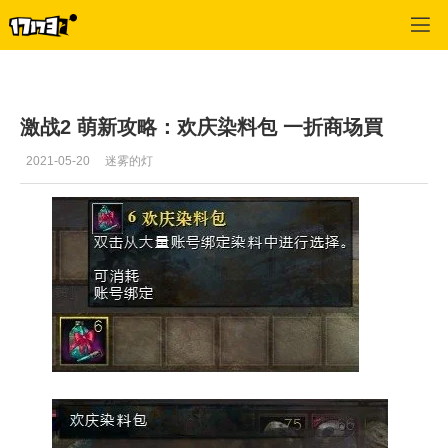
激战2(专区)
>
首页更新
>
正文
激战2 萌新攻略：欢庆染料包 一折商场買
2021-05-20
迷雾的灯