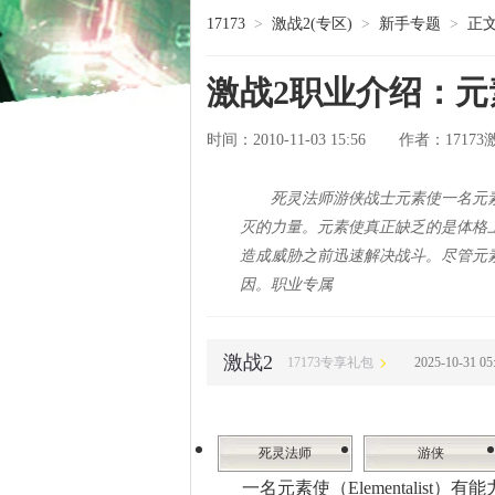
17173
>
激战2(专区)
>
新手专题
>
正
激战2职业介绍：元
时间：2010-11-03 15:56
1717
作者：
死灵法师游侠战士元素使一名元素使
灭的力量。元素使真正缺乏的是体格
造成威胁之前迅速解决战斗。尽管元
因。职业专属
激战2
17173专享礼包
2025-10-31 
死灵法师
游侠
一名元素使（Elementalist