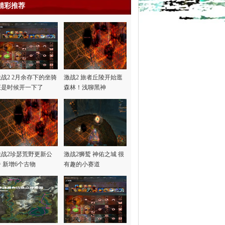
精彩推荐
激战2 2月余存下的坐骑
激战2 旅者丘陵开始逛
证是时候开一下了
森林！浅聊黑神
话“悟…
激战2珍瑟荒野更新公
激战2狮鹫 神佑之城 很
告 新增6个古物
有趣的小赛道