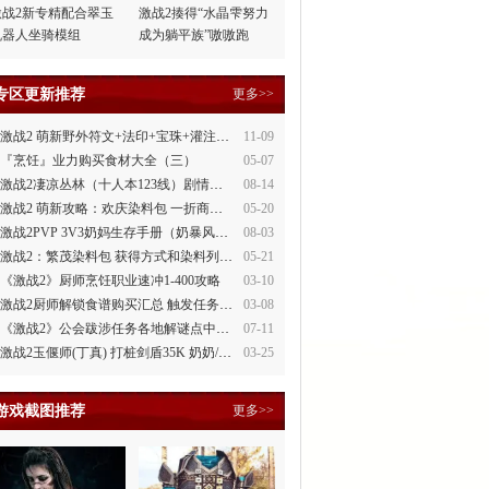
激战2新专精配合翠玉
激战2揍得“水晶雫努力
机器人坐骑模组
成为躺平族”嗷嗷跑
专区更新推荐
更多>>
激战2 萌新野外符文+法印+宝珠+灌注全讲解
11-09
『烹饪』业力购买食材大全（三）
05-07
激战2凄凉丛林（十人本123线）剧情整理
08-14
激战2 萌新攻略：欢庆染料包 一折商场買
05-20
激战2PVP 3V3奶妈生存手册（奶暴风、奶守护）
08-03
激战2：繁茂染料包 获得方式和染料列表
05-21
《激战2》厨师烹饪职业速冲1-400攻略
03-10
激战2厨师解锁食谱购买汇总 触发任务攻略
03-08
《激战2》公会跋涉任务各地解谜点中文攻略
07-11
激战2玉偃师(丁真) 打桩剑盾35K 奶奶/萌新都会玩
03-25
游戏截图推荐
更多>>