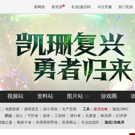
新网游
新页游
礼包/激活码
今日开服
热门页游
魔兽
天堂
王权与
视频站
资料站
图片站
游戏圈
式
|
地图探索
|
濒死状态
|
战斗系统
|
生产贸易
工具：
最强攻略
|
激战2神灯
职业：
战士
|
守护者
|
游侠
|
工程师
|
潜行者
|
元素使
|
唤灵师
|
幻术师
勒顿之森
|
梅崔卡省
|
布里斯班野地
|
凯席斯山
|
甘达拉战区
|
激战2攻略库