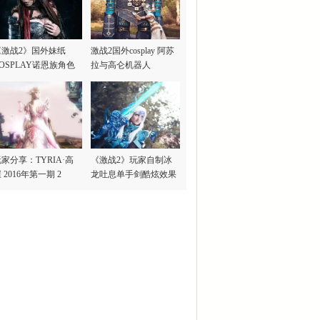
《激战2》国外妹纸
激战2国外cosplay 阿苏
OSPLAY诺恩族角色
拉与高仑机器人
家分享：TYRIA·高
《激战2》玩家自制冰
 2016年第一期 2
龙吐息单手剑酷炫效果