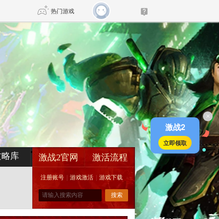
热门游戏
DNF
传奇4
剑网3旗舰版
新天龙八部
×
自由
诛仙世界
新仙侠5
激战2
立即领取
攻略库
激战2官网
激活流程
注册账号
|
游戏激活
|
游戏下载