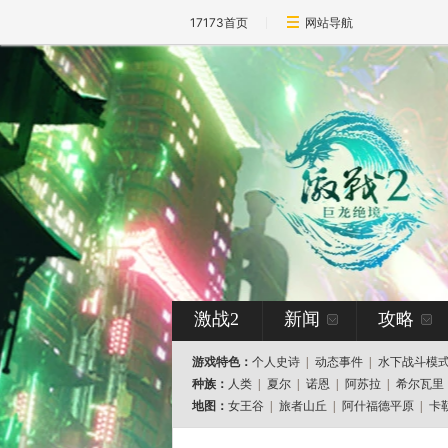
17173首页
网站导航
激战2
新闻
攻略
游戏特色：
个人史诗
|
动态事件
|
水下战斗模
种族：
人类
|
夏尔
|
诺恩
|
阿苏拉
|
希尔瓦里
地图：
女王谷
|
旅者山丘
|
阿什福德平原
|
卡