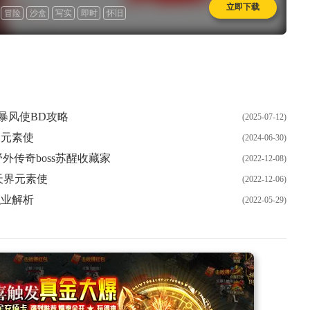
立即下载
冒险
沙盒
写实
即时
怀旧
暴风使BD攻略
(2025-07-12)
：元素使
(2024-06-30)
野外传奇boss苏醒收藏家
(2022-12-08)
天界元素使
(2022-12-06)
职业解析
(2022-05-29)