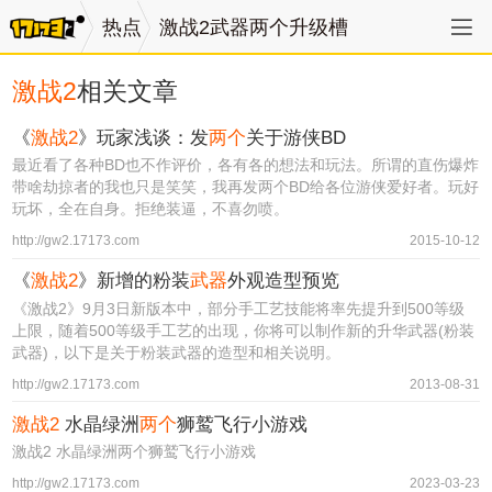
热点
激战2武器两个升级槽
激战2
相关文章
《
激战2
》玩家浅谈：发
两个
关于游侠BD
最近看了各种BD也不作评价，各有各的想法和玩法。所谓的直伤爆炸
带啥劫掠者的我也只是笑笑，我再发两个BD给各位游侠爱好者。玩好
玩坏，全在自身。拒绝装逼，不喜勿喷。
http://gw2.17173.com
2015-10-12
《
激战2
》新增的粉装
武器
外观造型预览
《激战2》9月3日新版本中，部分手工艺技能将率先提升到500等级
上限，随着500等级手工艺的出现，你将可以制作新的升华武器(粉装
武器)，以下是关于粉装武器的造型和相关说明。
http://gw2.17173.com
2013-08-31
激战2
水晶绿洲
两个
狮鹫飞行小游戏
激战2 水晶绿洲两个狮鹫飞行小游戏
http://gw2.17173.com
2023-03-23