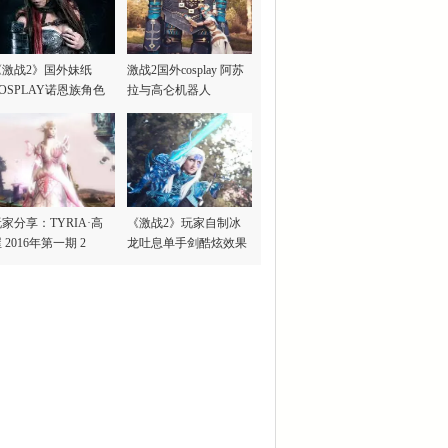
《激战2》国外妹纸
激战2国外cosplay 阿苏
OSPLAY诺恩族角色
拉与高仑机器人
家分享：TYRIA·高
《激战2》玩家自制冰
 2016年第一期 2
龙吐息单手剑酷炫效果