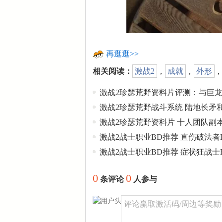
再逛逛>>
相关阅读：
激战2
，
成就
，
外形
激战2珍瑟荒野资料片评测：与巨
激战2珍瑟荒野战斗系统 陆地长矛
激战2珍瑟荒野资料片 十人团队副
激战2战士职业BD推荐 直伤破法者
激战2战士职业BD推荐 症状狂战士
0
0
条评论
人参与
评论赢取激活码/周边等奖励！加