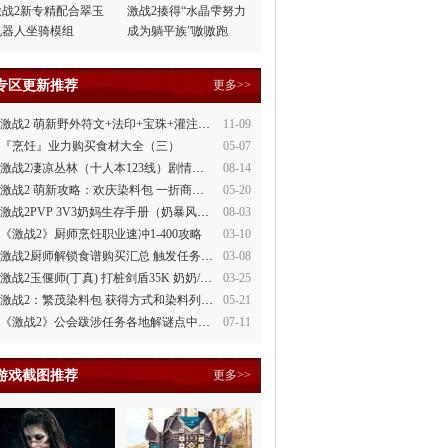
激战2新专精配合翠玉
激战2揍得“水晶雫努力
机器人坐骑模组
成为躺平族”嗷嗷跑
专区更新推荐
更多>>
激战2 萌新野外符文+法印+宝珠+灌注全讲解
11-09
『烹饪』业力购买食材大全（三）
05-07
激战2凄凉丛林（十人本123线）剧情整理
08-14
激战2 萌新攻略：欢庆染料包 一折商场買
05-20
激战2PVP 3V3奶妈生存手册（奶暴风、奶守护）
08-03
《激战2》厨师烹饪职业速冲1-400攻略
03-10
激战2厨师解锁食谱购买汇总 触发任务攻略
03-08
激战2玉偃师(丁真) 打桩剑盾35K 奶奶/萌新都会玩
03-25
激战2：繁茂染料包 获得方式和染料列表
05-21
《激战2》公会跋涉任务各地解谜点中文攻略
07-11
游戏截图推荐
更多>>