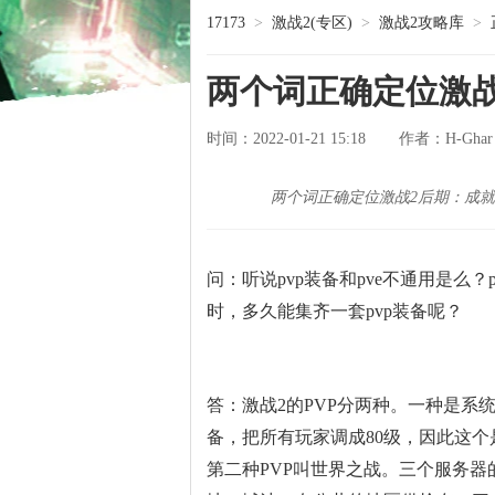
17173
>
激战2(专区)
>
激战2攻略库
>
两个词正确定位激
时间：2022-01-21 15:18
H-Ghar
作者：
两个词正确定位激战2后期：成
问：听说pvp装备和pve不通用是么？
时，多久能集齐一套pvp装备呢？
答：激战2的PVP分两种。一种是系
备，把所有玩家调成80级，因此这个
第二种PVP叫世界之战。三个服务