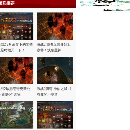
精彩推荐
激战2 2月余存下的坐骑
激战2 旅者丘陵开始逛
证是时候开一下了
森林！浅聊黑神
话“悟…
激战2珍瑟荒野更新公
激战2狮鹫 神佑之城 很
告 新增6个古物
有趣的小赛道