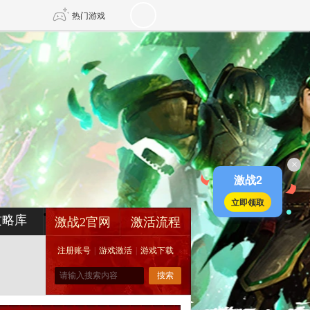
热门游戏
DNF
传奇4
剑网3旗舰版
新天龙八部
×
自由
诛仙世界
新仙侠5
激战2
立即领取
攻略库
激战2官网
激活流程
注册账号
|
游戏激活
|
游戏下载