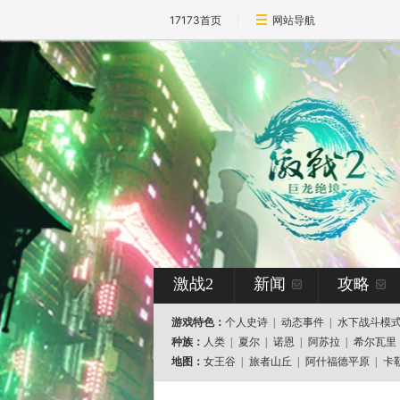
17173首页
网站导航
激战2
新闻
攻略
游戏特色：
个人史诗
|
动态事件
|
水下战斗模
种族：
人类
|
夏尔
|
诺恩
|
阿苏拉
|
希尔瓦里
地图：
女王谷
|
旅者山丘
|
阿什福德平原
|
卡