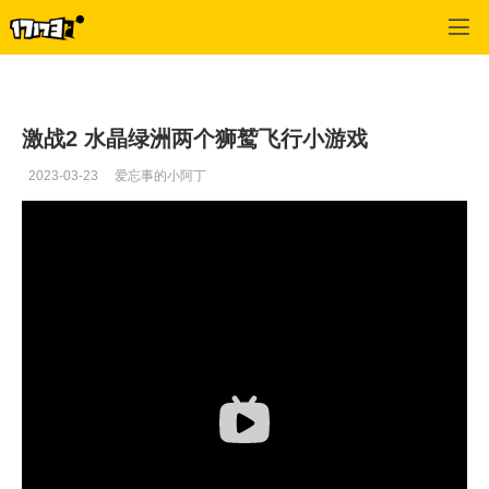
激战2(专区)
>
激战2攻略库
>
正文
激战2 水晶绿洲两个狮鹫飞行小游戏
2023-03-23
爱忘事的小阿丁