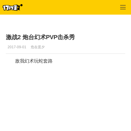
激战2(专区)
>
视频
>
正文
激战2 炮台幻术PVP击杀秀
2017-09-01
危在蛋夕
敌我幻术玩蛇套路