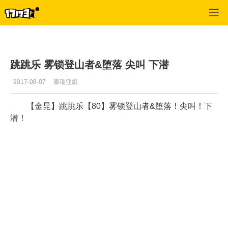
激战2(专区)
>
视频
>
正文
跳跳乐 雾锁登山者&堕落 尖叫 下潜
2017-08-07
泰瑞亚錕
【金昆】跳跳乐【80】雾锁登山者&堕落！尖叫！下
潜！