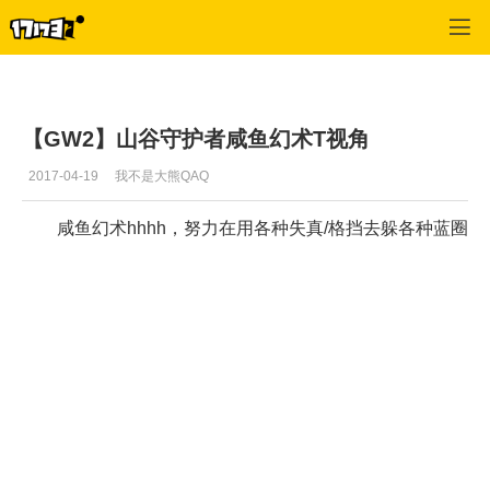
激战2(专区)
>
视频
>
正文
【GW2】山谷守护者咸鱼幻术T视角
2017-04-19
我不是大熊QAQ
咸鱼幻术hhhh，努力在用各种失真/格挡去躲各种蓝圈