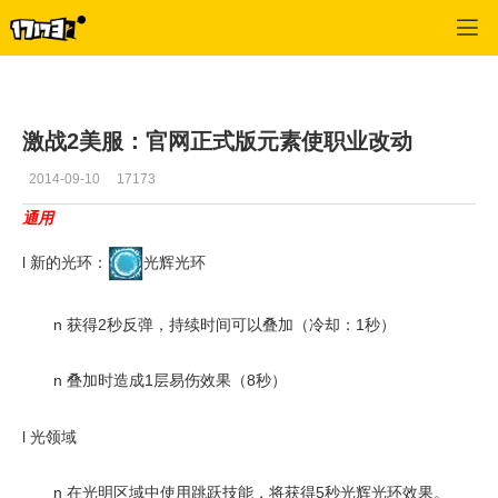
激战2(专区)
>
首页更新
>
正文
激战2美服：官网正式版元素使职业改动
2014-09-10
17173
通用
l
新的光环：
光辉光环
n
获得2秒反弹，持续时间可以叠加（冷却：1秒）
n
叠加时造成1层易伤效果（8秒）
l
光领域
n
在光明区域中使用跳跃技能，将获得5秒光辉光环效果。