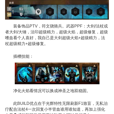
装备饰品PTV，符文骁骑兵。武器PPF：大剑/法杖或
者大剑/大锤，法印超级精力，超级火焰，超级修复，超级
嗜血看个人喜好，我自己是大剑超级火焰+超级精力，法
杖超级精力+超级修复。
插槽技能：
净化火焰看情况可以换成神圣之地双稳固。
此BUILD优点在于光辉特性无限刷新F1致盲，无私治
疗配合法杖4一次回复小半管血谁用谁知道，再加上强化