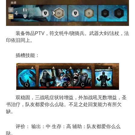
装备饰品PTV，符文牦牛/骁骑兵。武器大剑/法杖，法
印依旧同上。
插槽技能：
双稳固，三战吼症状转增益，外加战吼无数增益，圣
书治疗，队友都爱你么么哒。不足之处回复能力有所欠
缺。
评价： 输出：中 生存：高 辅助：队友都爱你么么
哒。