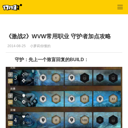
激战2(专区)
>
首页更新
>
正文
《激战2》WVW常用职业 守护者加点攻略
2014-08-25
小萝莉你懂的
守护：先上一个致盲回复的BUILD：