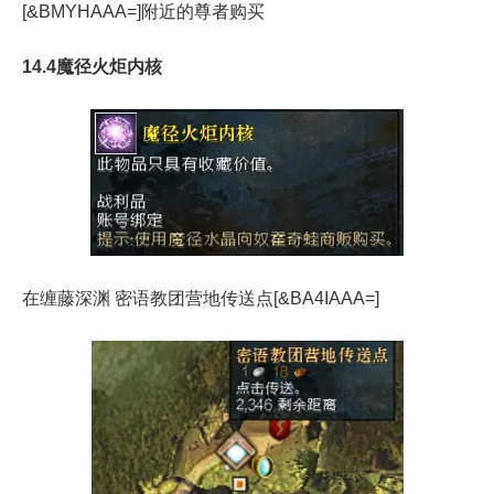
[&BMYHAAA=]附近的尊者购买
14.4魔径火炬内核
在缠藤深渊 密语教团营地传送点[&BA4IAAA=]