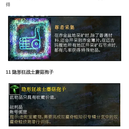
得
11 隐形狂战士蘑菇孢子