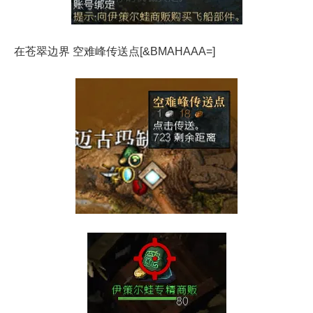
在苍翠边界 空难峰传送点[&BMAHAAA=]