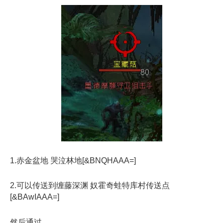
1.赤金盆地 哭泣林地[&BNQHAAA=]
2.可以传送到缠藤深渊 奴霍奇蛙特库村传送点
[&BAwIAAA=]
然后通过