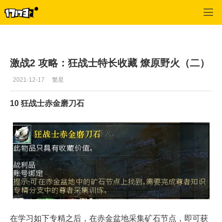
激战2(专区)
>
首页更新
>
正文
激战2 攻略：狂战士特长收藏 燎原野火（二）
2021-12-17
繁星
10 狂战士赤金磨刀石
在学习如下专精之后，在赤金盆地采集矿石节点，即可获