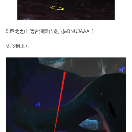
5.巨龙之山 远古洞窟传送点[&BNUJAAA=]
先飞到上方