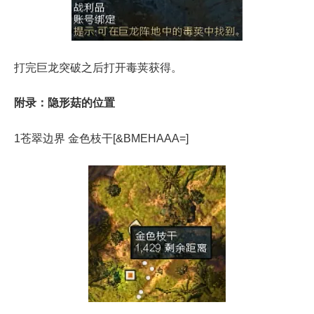
打完巨龙突破之后打开毒荚获得。
附录：隐形菇的位置
1苍翠边界 金色枝干[&BMEHAAA=]