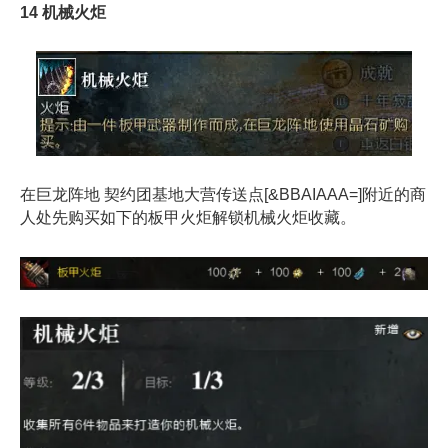
14 机械火炬
在巨龙阵地 契约团基地大营传送点[&BBAIAAA=]附近的商
人处先购买如下的板甲火炬解锁机械火炬收藏。