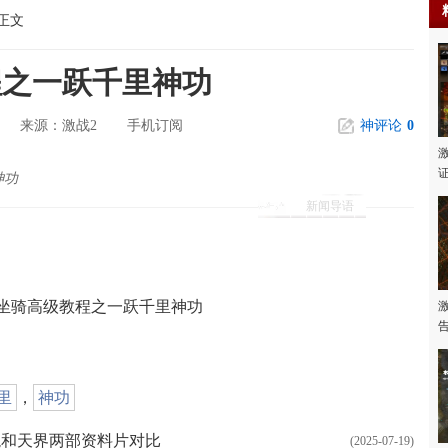
正文
程之一跃千里神功
激战2
手机订阅
神评论
0
来源：
神功
新闻导语
 坐骑高级教程之一跃千里神功
里
，
神功
龙和天界两部资料片对比
(2025-07-19)