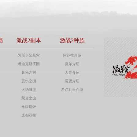
略
激战2副本
激战2种族
阿斯卡隆墓穴
阿苏拉介绍
考迪克斯庄园
夏尔介绍
暮光之树
人类介绍
悲伤之拥
诺恩介绍
火焰城堡
希尔瓦里介绍
荣誉之波
永恒熔炉
废都亚拉