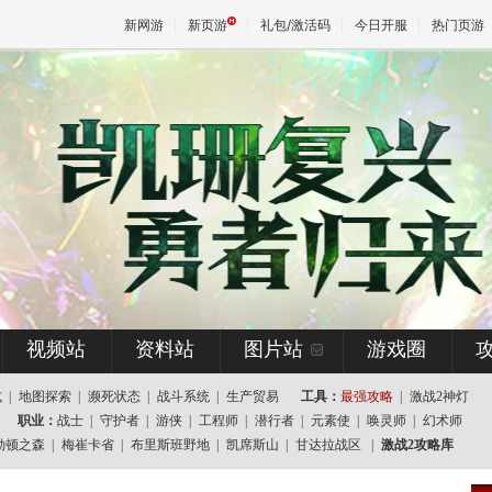
新网游
新页游
礼包/激活码
今日开服
热门页游
魔兽
天堂
王权与
视频站
资料站
图片站
游戏圈
式
|
地图探索
|
濒死状态
|
战斗系统
|
生产贸易
工具：
最强攻略
|
激战2神灯
职业：
战士
|
守护者
|
游侠
|
工程师
|
潜行者
|
元素使
|
唤灵师
|
幻术师
勒顿之森
|
梅崔卡省
|
布里斯班野地
|
凯席斯山
|
甘达拉战区
|
激战2攻略库