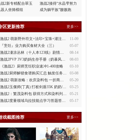
激战2新专精配合翠玉
激战2揍得“水晶雫努力
机器人坐骑模组
成为躺平族”嗷嗷跑
专区更新推荐
更多>>
激战2 萌新野外符文+法印+宝珠+灌注全讲解
11-09
『烹饪』业力购买食材大全（三）
05-07
激战2凄凉丛林（十人本123线）剧情整理
08-14
激战2PVP 3V3奶妈生存手册（奶暴风、奶守护）
08-03
《激战2》厨师烹饪职业速冲1-400攻略
03-10
激战2厨师解锁食谱购买汇总 触发任务攻略
03-08
激战2 萌新攻略：欢庆染料包 一折商场買
05-20
激战2玉偃师(丁真) 打桩剑盾35K 奶奶/萌新都会玩
03-25
激战2：繁茂染料包 获得方式和染料列表
05-21
激战2度量领域乌拉技能点学习答题答案
05-17
游戏截图推荐
更多>>