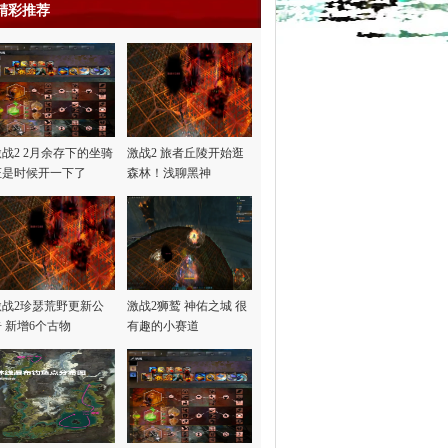
精彩推荐
激战2 2月余存下的坐骑
激战2 旅者丘陵开始逛
证是时候开一下了
森林！浅聊黑神
话“悟…
激战2珍瑟荒野更新公
激战2狮鹫 神佑之城 很
告 新增6个古物
有趣的小赛道