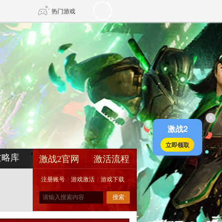
热门游戏
DNF
传奇4
剑网3旗舰版
新天龙八部
×
自由
诛仙世界
新仙侠5
激战2
立即领取
攻略库
激战2官网
激活流程
注册账号
|
游戏激活
|
游戏下载