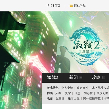
17173首页
网站导航
激战2
新闻
攻略
游戏特色：
个人史诗
|
动态事件
|
水下战斗模
种族：
人类
|
夏尔
|
诺恩
|
阿苏拉
|
希尔瓦里
地图：
女王谷
|
旅者山丘
|
阿什福德平原
|
卡