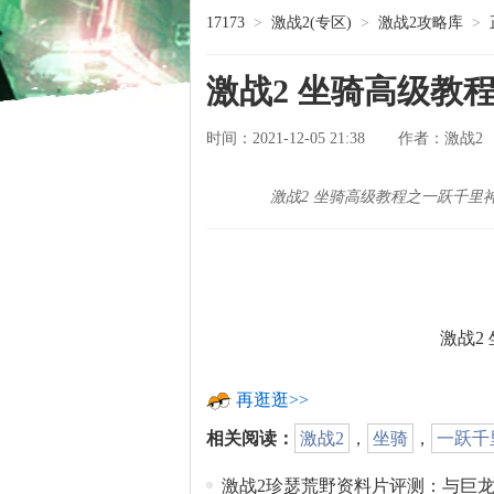
17173
>
激战2(专区)
>
激战2攻略库
>
激战2 坐骑高级教
时间：2021-12-05 21:38
激战2
作者：
激战2 坐骑高级教程之一跃千里
激战2
再逛逛>>
相关阅读：
激战2
，
坐骑
，
一跃千
激战2珍瑟荒野资料片评测：与巨