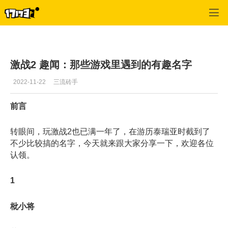
激战2(专区)
>
首页更新
>
正文
激战2 趣闻：那些游戏里遇到的有趣名字
2022-11-22
三流砖手
前言
转眼间，玩激战2也已满一年了，在游历泰瑞亚时截到了
不少比较搞的名字，今天就来跟大家分享一下，欢迎各位
认领。
1
枇小将