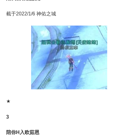
截于2022/1/6 神佑之城
★
3
陪你H入欧茹恩