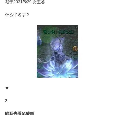
截于2021/5/29 女王谷
什么弔名字？
★
2
陪我去看硫酸雨