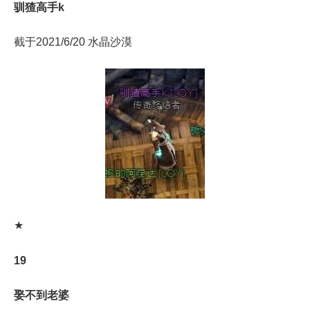
驯猹高手k
截于2021/6/20 水晶沙漠
★
19
娶不到老婆