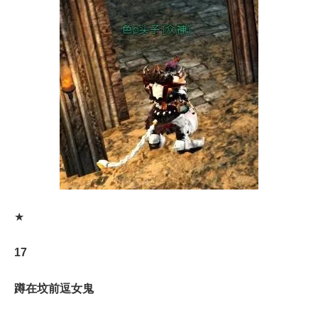
★
17
蹲在坟前逗女鬼