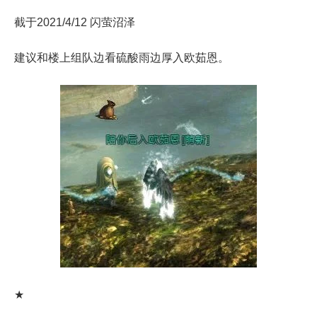
截于2021/4/12 闪萤沼泽
建议和楼上组队边看硫酸雨边厚入欧茹恩。
★