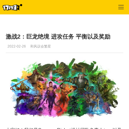
激战2(专区)
>
首页更新
>
正文
激战2：巨龙绝境 进攻任务 平衡以及奖励
2022-02-26
和风议会繁星