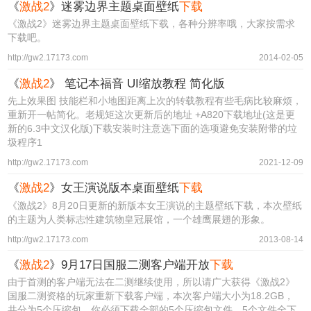
《
激战2
》迷雾边界主题桌面壁纸
下载
《激战2》迷雾边界主题桌面壁纸下载，各种分辨率哦，大家按需求
下载吧。
http://gw2.17173.com
2014-02-05
《
激战2
》 笔记本福音 UI缩放教程 简化版
先上效果图 技能栏和小地图距离上次的转载教程有些毛病比较麻烦，
重新开一帖简化。老规矩这次更新后的地址 +A820下载地址(这是更
新的6.3中文汉化版)下载安装时注意选下面的选项避免安装附带的垃
圾程序1
http://gw2.17173.com
2021-12-09
《
激战2
》女王演说版本桌面壁纸
下载
《激战2》8月20日更新的新版本女王演说的主题壁纸下载，本次壁纸
的主题为人类标志性建筑物皇冠展馆，一个雄鹰展翅的形象。
http://gw2.17173.com
2013-08-14
《
激战2
》9月17日国服二测客户端开放
下载
由于首测的客户端无法在二测继续使用，所以请广大获得《激战2》
国服二测资格的玩家重新下载客户端，本次客户端大小为18.2GB，
共分为5个压缩包，你必须下载全部的5个压缩包文件，5个文件全下