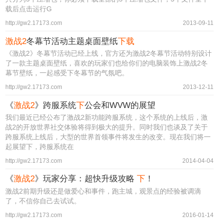
载后点击运行G
http://gw2.17173.com
2013-09-11
激战2
冬幕节活动主题桌面壁纸
下载
《激战2》冬幕节活动已经上线，官方还为激战2冬幕节活动特别设计
了一款主题桌面壁纸，喜欢的玩家们也给你们的电脑装饰上激战2冬
幕节壁纸，一起感受下冬幕节的气氛吧。
http://gw2.17173.com
2013-12-11
《
激战2
》跨服系统
下
公会和WVW的展望
我们最近已经公布了激战2新功能跨服系统，这个系统的上线后，激
战2的开放世界社交体验将得到极大的提升。同时我们也谈及了关于
跨服系统上线后，大型的世界首领事件将发生的改变。现在我们将一
起展望下，跨服系统在
http://gw2.17173.com
2014-04-04
《
激战2
》玩家分享：超快升级攻略
下
！
激战2前期升级还是做爱心和事件，跑主城，观景点的经验被调滴
了，不信你自己去试试。
http://gw2.17173.com
2016-01-14