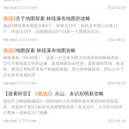
http://gw2.17173.com
2013-03-20
激战2
关于地图探索 林线瀑布地图的攻略
激战2林线瀑布观景点有6个，探索点13个，除此还有爱心任务11
个，传送点19个，技能挑战点5个以及一个跳跳乐玩法。
http://gw2.17173.com
2015-08-11
激战2
地图探索 林线瀑布地图攻略
林线瀑布（50-60级），这是一片主体为两大河流系统的崎岖高地，
它位于泰瑞亚文明的边缘，是孤独的自由堡垒，冒险者的营地，哈克
蛙、掘洞人和鲲艮等各个种族的家园。因为各种族群居，所以少不了
文化差异造成的矛
http://gw2.17173.com
2014-05-29
【迷雾碎层】《
激战2
》火山、未识别萌新攻略
相信不少刚接触激战2一段时间的小伙伴都听老玩家提到碎层收益
高，但是碍于是5人副本并且难度较高就一直没去打，今天给小伙伴
们带来一波碎层入门攻略。
http://gw2.17173.com
2023-06-26