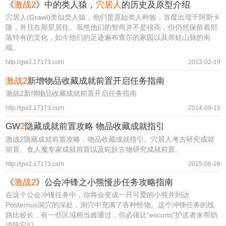
《
激战2
》中的类人猿，
穴居人
的历史及原型介绍
穴居人(Grawl)类似类人猿，他们是原始类人种族，首度出现于阿斯卡
隆，并且在那里居住。虽然他们的智商并不是很高，但仍然保留着部
落特有的文化，如今他们的足迹遍布查尔的家园以及席娃山脉的南
端。
http://gw2.17173.com
2013-02-19
激战2
新增物品收藏成就前置开启任务指南
激战2新增物品收藏成就前置开启任务指南
http://gw2.17173.com
2014-09-15
GW
2
隐藏成就前置攻略 物品收藏成就指引
激战2隐藏成就前置攻略，物品收藏成就指引。穴居人考古研究成就
前置、食人魔专家成就前置以及蛇妖古物研究成就前置。
http://gw2.17173.com
2015-06-26
《
激战2
》公会冲锋之小熊慢步任务攻略指南
在这个公会冲锋任务中，你将会变成一只可爱的小熊并到达
Posternus洞穴的深处，洞穴中充满了各种怪物。这个冲锋任务的线
路比较长，有一些区域相当难通过，你必须让“escorts”护送者来帮助
清除它们。