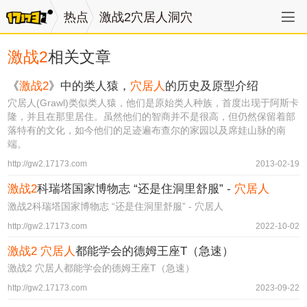
热点
激战2穴居人洞穴
激战2
相关文章
《
激战2
》中的类人猿，
穴居人
的历史及原型介绍
穴居人(Grawl)类似类人猿，他们是原始类人种族，首度出现于阿斯卡
隆，并且在那里居住。虽然他们的智商并不是很高，但仍然保留着部
落特有的文化，如今他们的足迹遍布查尔的家园以及席娃山脉的南
端。
http://gw2.17173.com
2013-02-19
激战2
科瑞塔国家博物志 “还是住洞里舒服” -
穴居人
激战2科瑞塔国家博物志 “还是住洞里舒服” - 穴居人
http://gw2.17173.com
2022-10-02
激战2
穴居人
都能学会的德姆王座T（急速）
激战2 穴居人都能学会的德姆王座T（急速）
http://gw2.17173.com
2023-09-22