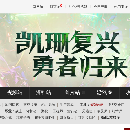
新网游
新页游
礼包/激活码
今日开服
热门页游
魔兽
天堂
王权与
视频站
资料站
图片站
游戏圈
式
|
地图探索
|
濒死状态
|
战斗系统
|
生产贸易
工具：
最强攻略
|
激战2神灯
职业：
战士
|
守护者
|
游侠
|
工程师
|
潜行者
|
元素使
|
唤灵师
|
幻术师
勒顿之森
|
梅崔卡省
|
布里斯班野地
|
凯席斯山
|
甘达拉战区
|
激战2攻略库