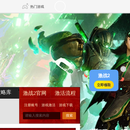
热门游戏
DNF
传奇4
剑网3旗舰版
新天龙八部
×
自由
诛仙世界
新仙侠5
激战2
立即领取
攻略库
激战2官网
激活流程
注册账号
|
游戏激活
|
游戏下载