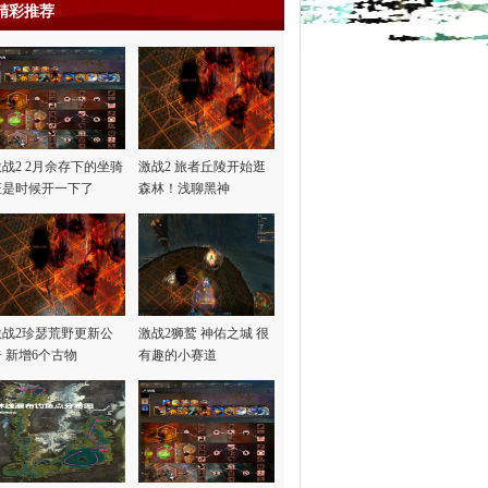
精彩推荐
激战2 2月余存下的坐骑
激战2 旅者丘陵开始逛
证是时候开一下了
森林！浅聊黑神
话“悟…
激战2珍瑟荒野更新公
激战2狮鹫 神佑之城 很
告 新增6个古物
有趣的小赛道