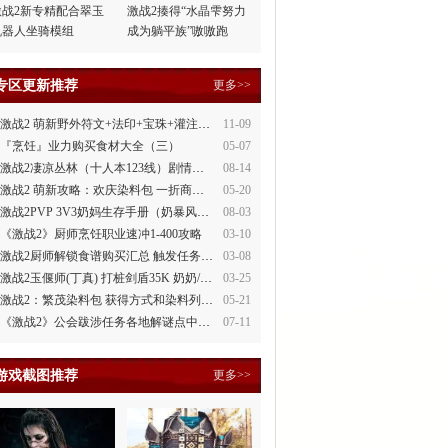
激战2新专精配合翠玉
激战2揍得“水晶雫努力
机器人坐骑模组
成为躺平族”嗷嗷跑
专区更新推荐
更多>>
激战2 萌新野外符文+法印+宝珠+灌注全讲解
11-09
『烹饪』业力购买食材大全（三）
05-07
激战2凄凉丛林（十人本123线）剧情整理
08-14
激战2 萌新攻略：欢庆染料包 一折商场買
05-20
激战2PVP 3V3奶妈生存手册（奶暴风、奶守护）
08-03
《激战2》厨师烹饪职业速冲1-400攻略
03-10
激战2厨师解锁食谱购买汇总 触发任务攻略
03-08
激战2玉偃师(丁真) 打桩剑盾35K 奶奶/萌新都会玩
03-25
激战2：繁茂染料包 获得方式和染料列表
05-21
《激战2》公会跋涉任务各地解谜点中文攻略
07-11
游戏截图推荐
更多>>