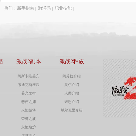
热门：
新手指南
|
激活码
|
职业技能
|
略
激战2副本
激战2种族
阿斯卡隆墓穴
阿苏拉介绍
考迪克斯庄园
夏尔介绍
暮光之树
人类介绍
悲伤之拥
诺恩介绍
火焰城堡
希尔瓦里介绍
荣誉之波
永恒熔炉
废都亚拉