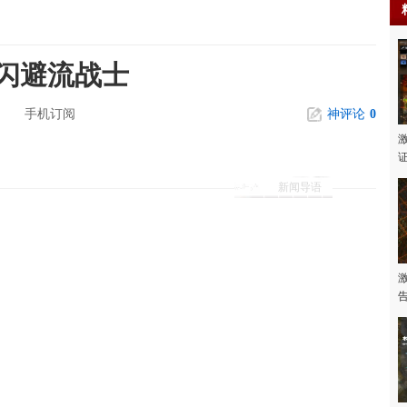
挡闪避流战士
手机订阅
神评论
0
新闻导语