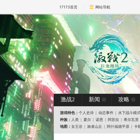
17173首页
网站导航
激战2
新闻
攻略
游戏特色：
个人史诗
|
动态事件
|
水下战斗模
种族：
人类
|
夏尔
|
诺恩
|
阿苏拉
|
希尔瓦里
地图：
女王谷
|
旅者山丘
|
阿什福德平原
|
卡