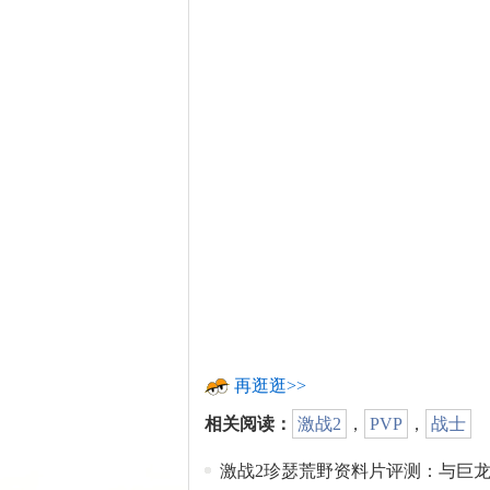
再逛逛>>
相关阅读：
激战2
，
PVP
，
战士
激战2珍瑟荒野资料片评测：与巨