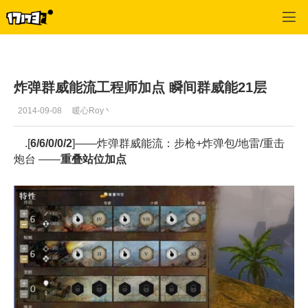
激战2(专区)
>
移动轻应用
>
正文
炸弹群威能流工程师加点 瞬间群威能21层
2014-09-08
暖心Roy丶
.[
6/6/0/0/2
]——炸弹群威能流：步枪+炸弹包/地雷/重击
炮台 ——
重叠站位加点