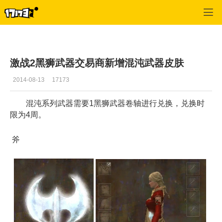
激战2(专区)
>
移动轻应用
>
正文
激战2黑狮武器交易商新增混沌武器皮肤
2014-08-13
17173
混沌系列武器需要1黑狮武器卷轴进行兑换，兑换时
限为4周。
斧