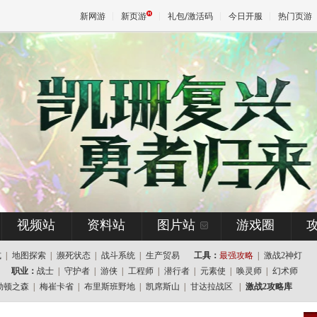
新网游
新页游
礼包/激活码
今日开服
热门页游
魔兽
天堂
王权与
视频站
资料站
图片站
游戏圈
式
|
地图探索
|
濒死状态
|
战斗系统
|
生产贸易
工具：
最强攻略
|
激战2神灯
职业：
战士
|
守护者
|
游侠
|
工程师
|
潜行者
|
元素使
|
唤灵师
|
幻术师
勒顿之森
|
梅崔卡省
|
布里斯班野地
|
凯席斯山
|
甘达拉战区
|
激战2攻略库