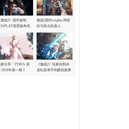
《激战2》国外妹纸
激战2国外cosplay 阿苏
OSPLAY诺恩族角色
拉与高仑机器人
家分享：TYRIA·高
《激战2》玩家自制冰
 2016年第一期 2
龙吐息单手剑酷炫效果