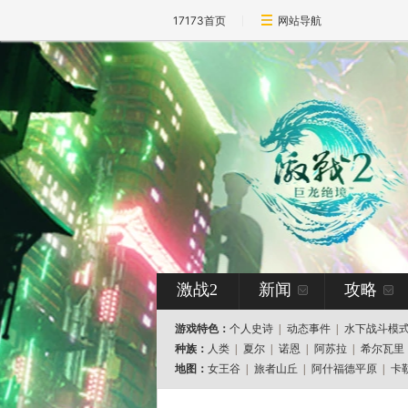
17173首页
网站导航
激战2
新闻
攻略
游戏特色：
个人史诗
|
动态事件
|
水下战斗模
种族：
人类
|
夏尔
|
诺恩
|
阿苏拉
|
希尔瓦里
地图：
女王谷
|
旅者山丘
|
阿什福德平原
|
卡