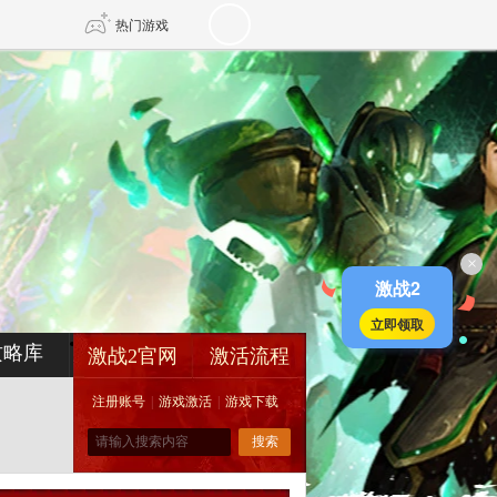
热门游戏
DNF
传奇4
剑网3旗舰版
新天龙八部
×
自由
诛仙世界
新仙侠5
激战2
立即领取
攻略库
激战2官网
激活流程
注册账号
|
游戏激活
|
游戏下载