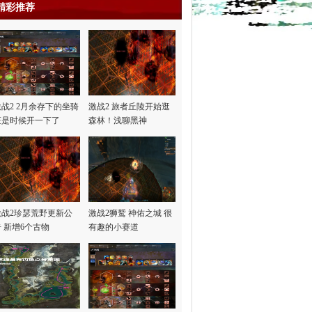
精彩推荐
激战2 2月余存下的坐骑
激战2 旅者丘陵开始逛
证是时候开一下了
森林！浅聊黑神
话“悟…
激战2珍瑟荒野更新公
激战2狮鹫 神佑之城 很
告 新增6个古物
有趣的小赛道