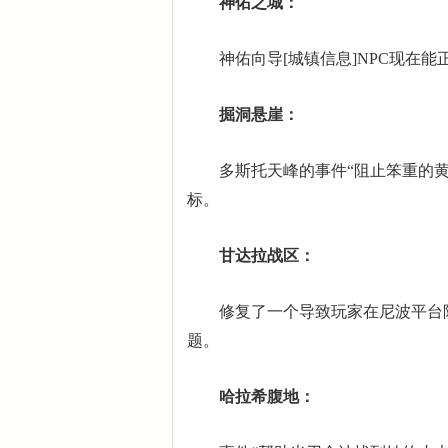
神佑之城：
神佑向导[城镇信息]NPC现在能
掘洞悬崖：
多斯托天峰的事件“阻止笨重的黄
标。
甘达拉战区：
修复了一个导致玩家在尼波平台附
题。
哈拉希腹地：