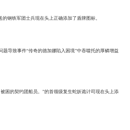
送的钢铁军团士兵现在头上正确添加了盾牌图标。
题导致事件“传奇的德加娜陷入困境”中吞噬托的厚鳞增益
被困的契约团船员。”的首领级复生蛇妖诡计司现在头上添