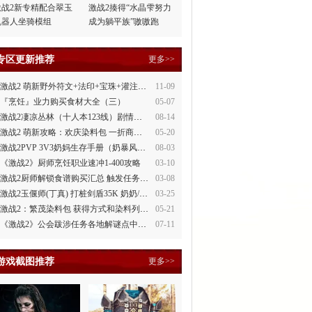
激战2新专精配合翠玉
激战2揍得“水晶雫努力
机器人坐骑模组
成为躺平族”嗷嗷跑
专区更新推荐
更多>>
激战2 萌新野外符文+法印+宝珠+灌注全讲解
11-09
『烹饪』业力购买食材大全（三）
05-07
激战2凄凉丛林（十人本123线）剧情整理
08-14
激战2 萌新攻略：欢庆染料包 一折商场買
05-20
激战2PVP 3V3奶妈生存手册（奶暴风、奶守护）
08-03
《激战2》厨师烹饪职业速冲1-400攻略
03-10
激战2厨师解锁食谱购买汇总 触发任务攻略
03-08
激战2玉偃师(丁真) 打桩剑盾35K 奶奶/萌新都会玩
03-25
激战2：繁茂染料包 获得方式和染料列表
05-21
《激战2》公会跋涉任务各地解谜点中文攻略
07-11
游戏截图推荐
更多>>