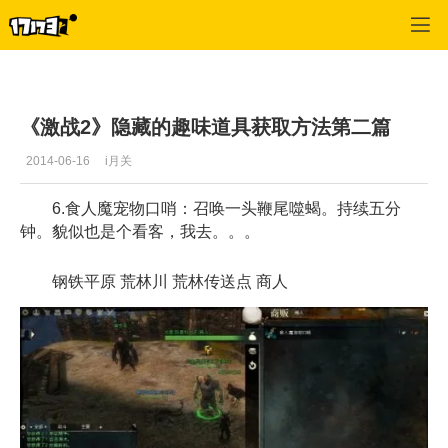
激战2(专区)
>
首页更新
>
正文
《激战2》隐藏的趣味道具获取方法第二篇
2014-06-16
i月关
6.食人魔宠物口哨：召唤一头鞭尾噬蝎。持续五分
钟。貌似也是个看客，我去。。。
钢铁平原 荒林川 荒林传送点 商人