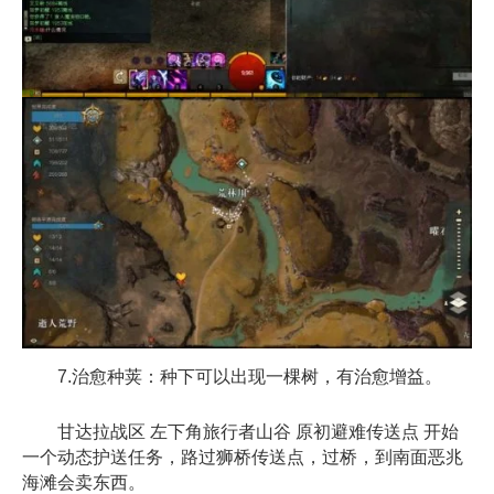
7.治愈种荚：种下可以出现一棵树，有治愈增益。
甘达拉战区 左下角旅行者山谷 原初避难传送点 开始
一个动态护送任务，路过狮桥传送点，过桥，到南面恶兆
海滩会卖东西。