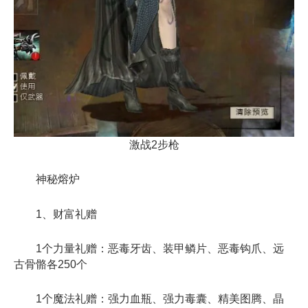
激战2步枪
神秘熔炉
1、财富礼赠
1个力量礼赠：恶毒牙齿、装甲鳞片、恶毒钩爪、远
古骨骼各250个
1个魔法礼赠：强力血瓶、强力毒囊、精美图腾、晶