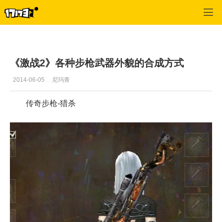
激战2(专区)
>
首页更新
>
正文
《激战2》各种步枪武器外貌的合成方式
2014-06-05
尼玛青
传奇步枪-猎杀