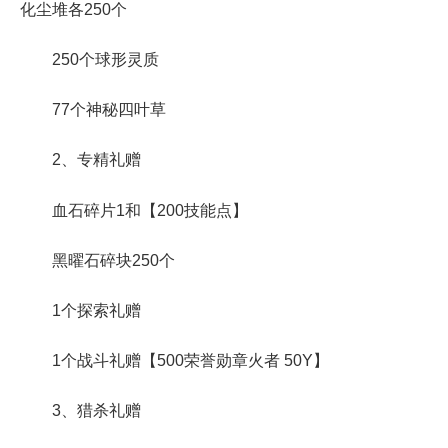
化尘堆各250个
250个球形灵质
77个神秘四叶草
2、专精礼赠
血石碎片1和【200技能点】
黑曜石碎块250个
1个探索礼赠
1个战斗礼赠【500荣誉勋章火者 50Y】
3、猎杀礼赠