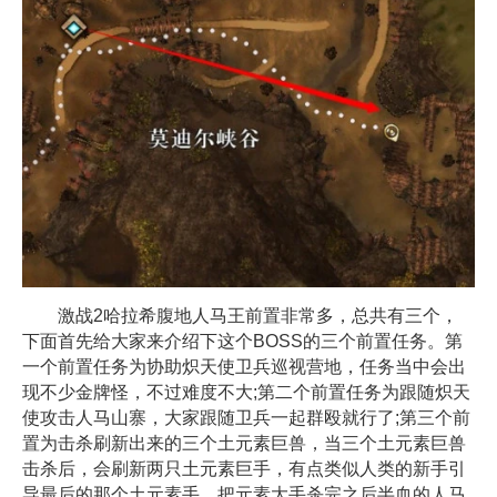
激战2哈拉希腹地人马王前置非常多，总共有三个，
下面首先给大家来介绍下这个BOSS的三个前置任务。第
一个前置任务为协助炽天使卫兵巡视营地，任务当中会出
现不少金牌怪，不过难度不大;第二个前置任务为跟随炽天
使攻击人马山寨，大家跟随卫兵一起群殴就行了;第三个前
置为击杀刷新出来的三个土元素巨兽，当三个土元素巨兽
击杀后，会刷新两只土元素巨手，有点类似人类的新手引
导最后的那个土元素手。把元素大手杀完之后半血的人马