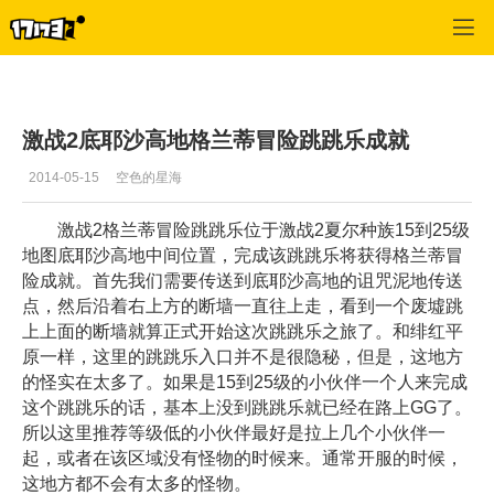
激战2(专区)
>
首页更新
>
正文
激战2底耶沙高地格兰蒂冒险跳跳乐成就
2014-05-15
空色的星海
激战2格兰蒂冒险跳跳乐位于激战2夏尔种族15到25级
地图底耶沙高地中间位置，完成该跳跳乐将获得格兰蒂冒
险成就。首先我们需要传送到底耶沙高地的诅咒泥地传送
点，然后沿着右上方的断墙一直往上走，看到一个废墟跳
上上面的断墙就算正式开始这次跳跳乐之旅了。和绯红平
原一样，这里的跳跳乐入口并不是很隐秘，但是，这地方
的怪实在太多了。如果是15到25级的小伙伴一个人来完成
这个跳跳乐的话，基本上没到跳跳乐就已经在路上GG了。
所以这里推荐等级低的小伙伴最好是拉上几个小伙伴一
起，或者在该区域没有怪物的时候来。通常开服的时候，
这地方都不会有太多的怪物。