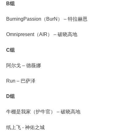
B组
BurningPassion（BurN） – 特拉赫恩
Omnipresent（AIR） – 破晓高地
C组
阿尔戈 – 德薇娜
Run – 巴萨泽
D组
牛棚是我家（护牛官） – 破晓高地
纸上飞 - 神佑之城