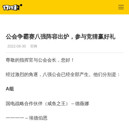
激战2(专区)
>
首页更新
>
正文
公会争霸赛八强阵容出炉，参与竞猜赢好礼
2022-09-30
官网
尊敬的指挥官与公会会长，您好！
经过激烈的角逐，八强公会已经全部产生。他们分别是：
A组
国电战略合作伙伴（咸鱼之王） – 德薇娜
一一一一 – 埃德伯恩