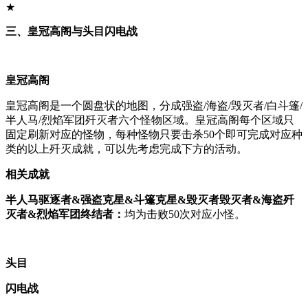
★
三、皇冠高阁与头目闪电战
皇冠高阁
皇冠高阁是一个圆盘状的地图，分成强盗/海盗/毁灭者/白斗篷/
半人马/烈焰军团歼灭者六个怪物区域。皇冠高阁每个区域只
固定刷新对应的怪物，每种怪物只要击杀50个即可完成对应种
类的以上歼灭成就，可以先考虑完成下方的活动。
相关成就
半人马驱逐者&强盗克星&斗篷克星&毁灭者毁灭者&海盗歼
灭者&烈焰军团终结者：
均为击败50次对应小怪。
头目
闪电战