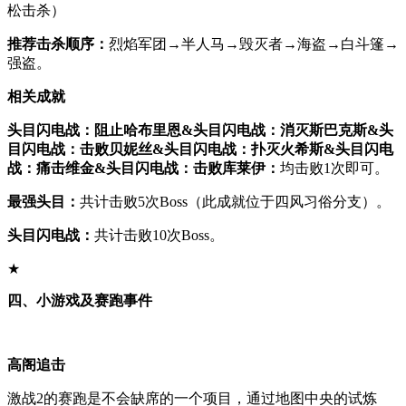
松击杀）
推荐击杀顺序：
烈焰军团→半人马→毁灭者→海盗→白斗篷→
强盗。
相关成就
头目闪电战：阻止哈布里恩&头目闪电战：消灭斯巴克斯&头
目闪电战：击败贝妮丝&头目闪电战：扑灭火希斯&头目闪电
战：痛击维金&头目闪电战：击败库莱伊：
均击败1次即可。
最强头目：
共计击败5次Boss（此成就位于四风习俗分支）。
头目闪电战：
共计击败10次Boss。
★
四、小游戏及赛跑事件
高阁追击
激战2的赛跑是不会缺席的一个项目，通过地图中央的试炼