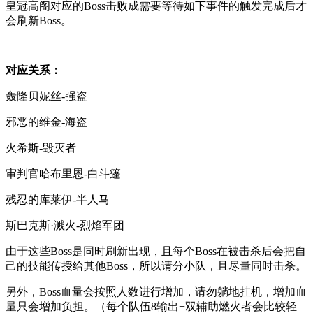
皇冠高阁对应的Boss击败成需要等待如下事件的触发完成后才
会刷新Boss。
对应关系：
轰隆贝妮丝-强盗
邪恶的维金-海盗
火希斯-毁灭者
审判官哈布里恩-白斗篷
残忍的库莱伊-半人马
斯巴克斯·溅火-烈焰军团
由于这些Boss是同时刷新出现，且每个Boss在被击杀后会把自
己的技能传授给其他Boss，所以请分小队，且尽量同时击杀。
另外，Boss血量会按照人数进行增加，请勿躺地挂机，增加血
量只会增加负担。（每个队伍8输出+双辅助燃火者会比较轻