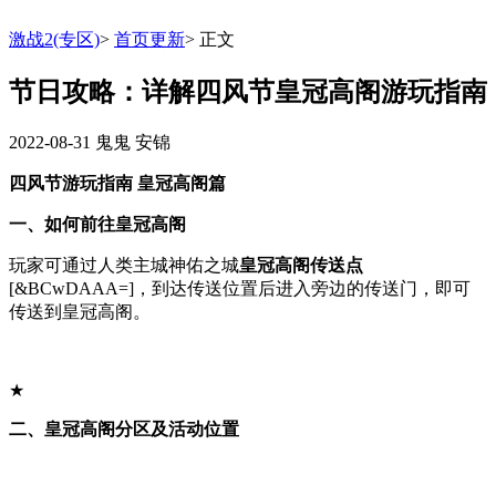
激战2(专区)
>
首页更新
>
正文
节日攻略：详解四风节皇冠高阁游玩指南
2022-08-31
鬼鬼 安锦
四风节游玩指南 皇冠高阁篇
一、如何前往皇冠高阁
玩家可通过人类主城神佑之城
皇冠高阁传送点
[&BCwDAAA=]，到达传送位置后进入旁边的传送门，即可
传送到皇冠高阁。
★
二、皇冠高阁分区及活动位置