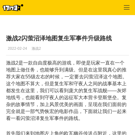
激战2(专区)
>
激战2攻略库
>
正文
激战2闪萤沼泽地图复生军事件升级路线
2022-02-24
激战2
激战
2
是一款自由度极高的游戏，即使是玩家一直在一个
地图上做任务，也能够升到满级。但是在这里我真心的推
荐大家在
55
级左右的时候，一定要去闪萤沼泽这个地图。
这个地图不算大，但是复生军和守夜人之间的战事基本上
都发生在这里，我们可以看到庞大的复生军战舰——灰烬
地线号，也能看到守夜人的远征军大本营卡登斯堡垒。
复
杂的故事情节，加上风景优美的画面，呈现在我们面前的
完全就是一部气势恢宏的电影作品，下面就让我们一起来
看一看闪萤沼泽复生军事件的路线。
首先我们来到地图左上角的欧瓦幽谷传送点附近，这里的