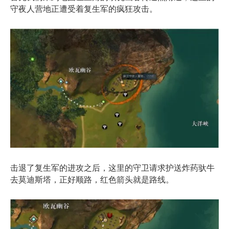
守夜人营地正遭受着复生军的疯狂攻击。
击退了复生军的进攻之后，这里的守卫请求护送炸药驮牛
去莫迪斯塔，正好顺路，红色箭头就是路线。