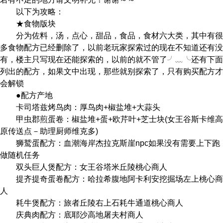
以下为攻略：
★食物版块
分为佐料，汤，点心，甜品，食品，食材六大类，其中有很
多食物配方已经删除了，以前老玩家探索过的现在不知道还有没
有，楼主只写现在还能探索的，以前的就不管了╯﹏╰还有下面
列出的配方，如果文中出现，那些就别探索了，只有购买配方才
会解锁
●配方产地
卡司塔兹烤鸟肉：厚鸟肉+椒盐堆+大蒜头
甲虫郡煎蛋卷：椒盐堆+蛋+欧芹叶+芝士块(女王谷斯卡维高
原传送点－助理厨师维克多)
狮鹫蛋配方：血潮海岸杰拉克斯崖npc如果没有需要上下跑
做随机任务
双头巨人煲配方：女王谷塔米丘陵桃心商人
提齐提奇蛋卷配方：哈拉希腹地阿卡利安挖掘场左上桃心商
人
耗牛煲配方：旅者丘陵右上石耗牛通道桃心商人
庆典肉配方：底耶沙高地屠夫村商人