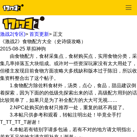
激战2(专区)
>
首页更新
>
正文
《激战2》食物配方大全（史诗级攻略）
2015-08-25
草拟神驹
由食物配方，食材采集点，食材购买点，实用食物分类，采
集几率掉落五大块组成。或许对一些资深玩家没有太大用处了，
但楼主发现目前食物方面攻略大多残缺和版本过于陈旧，所以收
集资料整合出了这个帖子。
1.食物配方除佐料食材外，汤类，点心，食品，甜品建议倒
着探索，因为下面的的低级先探索出来的话，高级配方用到的话
比较简单了，如果只是为了补全配方的大大可无视……
2.NPC处购买的食材只推荐一处，重复的就不再提了。
3.本帖只供参考和观看，转帖注明出处！毕竟全手打
T_TT_TT_T谢谢！
4.本帖若有错别字请多包涵，若有不对的地方请文明指出，
若有不足的地方请文明补充！谢谢～～