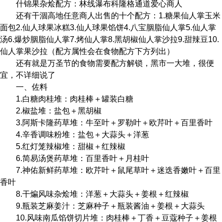
什锦果杂烩配方：林线瀑布科隆格通道爱心商人
还有干涸高地任意商人出售的十个配方：1.糖果仙人掌玉米
面包2.仙人球果冰糕3.仙人球果馅饼4.八宝胭脂仙人掌5.仙人掌
汤6.爆炒胭脂仙人掌7.烤仙人掌8.黑胡椒仙人掌沙拉9.甜辣豆10.
仙人掌果沙拉（配方属性会在食物配方下方列出）
还有就是万圣节的食物需要配方解锁，黑市一大堆，很便
宜，不详细说了
一、佐料
1.白糖肉桂堆：肉桂棒＋罐装白糖
2.椒盐堆：盐包＋黑胡椒
3.阿斯卡隆药草堆：牛至叶＋罗勒叶＋欧芹叶＋百里香叶
4.辛香调味粉堆：盐包＋大蒜头＋洋葱
5.红灯笼辣椒堆：甜椒＋红辣椒
6.简易汤煲药草堆：百里香叶＋月桂叶
7.神佑新鲜药草堆：欧芹叶＋鼠尾草叶＋迷迭香嫩叶＋百里
香叶
8.干煸风味杂烩堆：洋葱＋大蒜头＋姜根＋红辣椒
9.瓶装芝麻姜汁：芝麻种子＋瓶装酱油＋姜根＋大蒜头
10.风味南瓜馅饼切片堆：肉桂棒＋丁香＋豆蔻种子＋姜根