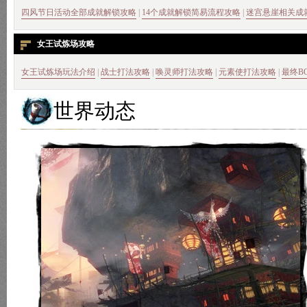
四风节日活动全部成就解锁攻略
|
14个成就解锁简易流程攻略
|
迷宫悬崖相关成
女王试炼场攻略
女王试炼场玩法介绍
|
战士打法攻略
|
唤灵师打法攻略
|
元素使打法攻略
|
最终B
世界动态