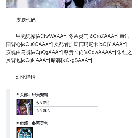
皮肤代码
甲壳兜帽[&ClwWAAA=] 冬幕灵气[&CroZAAA=] 审讯
团背心[&Cu0CAAA=] 支配者护民官玛尼卡[&CjYlAAA=]
安魂曲马裤[&CpQgAAA=] 尊贵长靴[&CqwAAAA=] 朱红之
翼背包[&CgklAAA=] 暗暮[&CkgSAAA=]
幻化详情