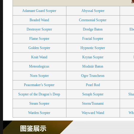
Adamant Guard Scepter
Abyssal Scepter
Beaded Wand
Ceremonial Scepter
Destroyer Scepter
Dredge Baton
Eb
Flame Scepter
Fractal Scepter
Golden Scepter
Hypnotic Scepter
Krait Wand
Krytan Scepter
Meteorlogicus
Modniir Baton
Norn Scepter
Ogre Truncheon
Peacemaker’s Scepter
Pearl Rod
Scepter of the Dragon’s Deep
Seraph Scepter
Sha
Steam Scepter
Storm/Tsunami
Warden Scepter
Wayward Wand
Whi